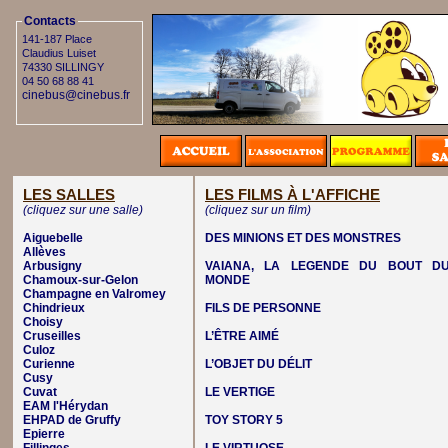
Contacts
141-187 Place
Claudius Luiset
74330 SILLINGY
04 50 68 88 41
cinebus@cinebus.fr
LES SALLES
LES FILMS À L'AFFICHE
(cliquez sur une salle)
(cliquez sur un film)
Aiguebelle
DES MINIONS ET DES MONSTRES
Allèves
Arbusigny
VAIANA, LA LEGENDE DU BOUT D
Chamoux-sur-Gelon
MONDE
Champagne en Valromey
Chindrieux
FILS DE PERSONNE
Choisy
Cruseilles
L’ÊTRE AIMÉ
Culoz
Curienne
L’OBJET DU DÉLIT
Cusy
Cuvat
LE VERTIGE
EAM l'Hérydan
EHPAD de Gruffy
TOY STORY 5
Epierre