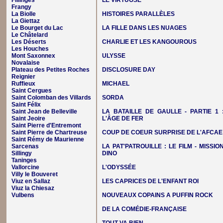
Fillinges
LE VIRTUOSE
Frangy
La Biolle
HISTOIRES PARALLÈLES
La Giettaz
Le Bourget du Lac
LA FILLE DANS LES NUAGES
Le Châtelard
Les Déserts
CHARLIE ET LES KANGOUROUS
Les Houches
Mont Saxonnex
ULYSSE
Novalaise
Plateau des Petites Roches
DISCLOSURE DAY
Reignier
Ruffieux
MICHAEL
Saint Cergues
Saint Colomban des Villards
SORDA
Saint Félix
Saint Jean de Belleville
LA BATAILLE DE GAULLE - PARTIE 1 
Saint Jeoire
L'ÂGE DE FER
Saint Pierre d'Entremont
Saint Pierre de Chartreuse
COUP DE COEUR SURPRISE DE L'AFCAE
Saint Rémy de Maurienne
Sarcenas
LA PAT'PATROUILLE : LE FILM - MISSIO
Sillingy
DINO
Taninges
Vallorcine
L'ODYSSÉE
Villy le Bouveret
Viuz en Sallaz
LES CAPRICES DE L'ENFANT ROI
Viuz la Chiesaz
Vulbens
NOUVEAUX COPAINS A PUFFIN ROCK
DE LA COMÉDIE-FRANÇAISE