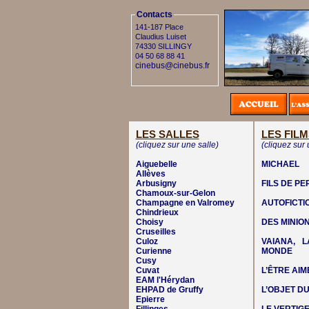
Contacts
141-187 Place
Claudius Luiset
74330 SILLINGY
04 50 68 88 41
cinebus@cinebus.fr
LES SALLES
LES FILM
(cliquez sur une salle)
(cliquez sur 
Aiguebelle
MICHAEL
Allèves
Arbusigny
FILS DE P
Chamoux-sur-Gelon
Champagne en Valromey
AUTOFICTI
Chindrieux
Choisy
DES MINIO
Cruseilles
Culoz
VAIANA, 
Curienne
MONDE
Cusy
Cuvat
L’ÊTRE AIM
EAM l'Hérydan
EHPAD de Gruffy
L’OBJET DU
Epierre