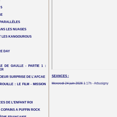
E
 5
SE
 PARALLÈLES
DANS LES NUAGES
T LES KANGOUROUS
E DAY
LE DE GAULLE - PARTIE 1 :
ER
SEANCES :
OEUR SURPRISE DE L'AFCAE
Mercredi 24 juin 2026
à 17h -
Arbusigny
ROUILLE : LE FILM - MISSION
ES DE L'ENFANT ROI
COPAINS A PUFFIN ROCK