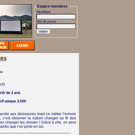
Espace membres
Identifiant
Mot de passe
URS
au
h35
rtir de 3 ans
rif unique 3.50€
acrée aux dinosaures mais ce métier l’ennuie
, c’est observer la nature changer au fil des
 pour changer les choses ! Grâce à elle, on peut
jardin que l’on porte en soi.