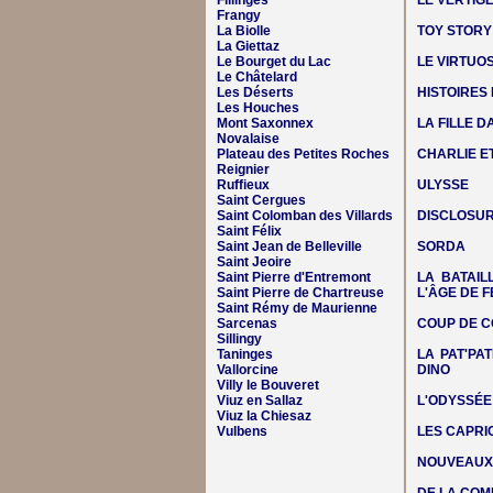
Fillinges
LE VERTIG
Frangy
La Biolle
TOY STORY
La Giettaz
Le Bourget du Lac
LE VIRTUO
Le Châtelard
Les Déserts
HISTOIRES
Les Houches
Mont Saxonnex
LA FILLE 
Novalaise
Plateau des Petites Roches
CHARLIE E
Reignier
Ruffieux
ULYSSE
Saint Cergues
Saint Colomban des Villards
DISCLOSUR
Saint Félix
Saint Jean de Belleville
SORDA
Saint Jeoire
Saint Pierre d'Entremont
LA BATAIL
Saint Pierre de Chartreuse
L'ÂGE DE F
Saint Rémy de Maurienne
Sarcenas
COUP DE C
Sillingy
Taninges
LA PAT'PAT
Vallorcine
DINO
Villy le Bouveret
Viuz en Sallaz
L'ODYSSÉE
Viuz la Chiesaz
Vulbens
LES CAPRIC
NOUVEAUX 