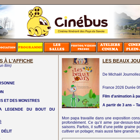
S À L'AFFICHE
LES BEAUX JO
un film)
De Michaël Journolle
ERSONNE
France
2026
Durée 0
ON
Film d'animation à pa
NS ET DES MONSTRES
A partir de 3 ans – Ta
LA LEGENDE DU BOUT DU
Mon papa travaille dans une exposition cons
É
profondément. Ce qu’il aime par-dessus-tout
saisons. Parfois, il suffit d’une petite graine
 DÉLIT
cultiver un potager, mais aussi faire grandir le 