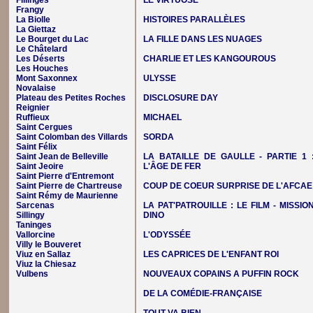
Fillinges
LE VIRTUOSE
Frangy
La Biolle
HISTOIRES PARALLÈLES
La Giettaz
Le Bourget du Lac
LA FILLE DANS LES NUAGES
Le Châtelard
Les Déserts
CHARLIE ET LES KANGOUROUS
Les Houches
Mont Saxonnex
ULYSSE
Novalaise
Plateau des Petites Roches
DISCLOSURE DAY
Reignier
Ruffieux
MICHAEL
Saint Cergues
Saint Colomban des Villards
SORDA
Saint Félix
Saint Jean de Belleville
LA BATAILLE DE GAULLE - PARTIE 1 
Saint Jeoire
L'ÂGE DE FER
Saint Pierre d'Entremont
Saint Pierre de Chartreuse
COUP DE COEUR SURPRISE DE L'AFCAE
Saint Rémy de Maurienne
Sarcenas
LA PAT'PATROUILLE : LE FILM - MISSIO
Sillingy
DINO
Taninges
Vallorcine
L'ODYSSÉE
Villy le Bouveret
Viuz en Sallaz
LES CAPRICES DE L'ENFANT ROI
Viuz la Chiesaz
Vulbens
NOUVEAUX COPAINS A PUFFIN ROCK
DE LA COMÉDIE-FRANÇAISE