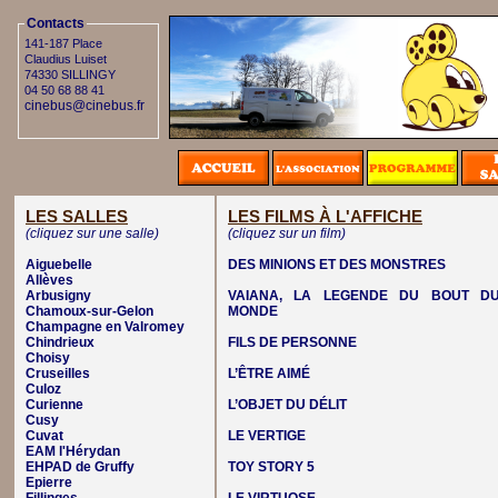
Contacts
141-187 Place
Claudius Luiset
74330 SILLINGY
04 50 68 88 41
cinebus@cinebus.fr
LES SALLES
LES FILMS À L'AFFICHE
(cliquez sur une salle)
(cliquez sur un film)
Aiguebelle
DES MINIONS ET DES MONSTRES
Allèves
Arbusigny
VAIANA, LA LEGENDE DU BOUT D
Chamoux-sur-Gelon
MONDE
Champagne en Valromey
Chindrieux
FILS DE PERSONNE
Choisy
Cruseilles
L’ÊTRE AIMÉ
Culoz
Curienne
L’OBJET DU DÉLIT
Cusy
Cuvat
LE VERTIGE
EAM l'Hérydan
EHPAD de Gruffy
TOY STORY 5
Epierre