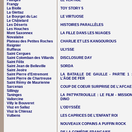
Fillinges
LE VERTIGE
Frangy
La Biolle
TOY STORY 5
La Giettaz
Le Bourget du Lac
LE VIRTUOSE
Le Châtelard
Les Déserts
HISTOIRES PARALLÈLES
Les Houches
Mont Saxonnex
LA FILLE DANS LES NUAGES
Novalaise
Plateau des Petites Roches
CHARLIE ET LES KANGOUROUS
Reignier
Ruffieux
ULYSSE
Saint Cergues
Saint Colomban des Villards
DISCLOSURE DAY
Saint Félix
Saint Jean de Belleville
SORDA
Saint Jeoire
Saint Pierre d'Entremont
LA BATAILLE DE GAULLE - PARTIE 1 
Saint Pierre de Chartreuse
L'ÂGE DE FER
Saint Rémy de Maurienne
Sarcenas
COUP DE COEUR SURPRISE DE L'AFCAE
Sillingy
Taninges
LA PAT'PATROUILLE : LE FILM - MISSIO
Vallorcine
DINO
Villy le Bouveret
Viuz en Sallaz
L'ODYSSÉE
Viuz la Chiesaz
Vulbens
LES CAPRICES DE L'ENFANT ROI
NOUVEAUX COPAINS A PUFFIN ROCK