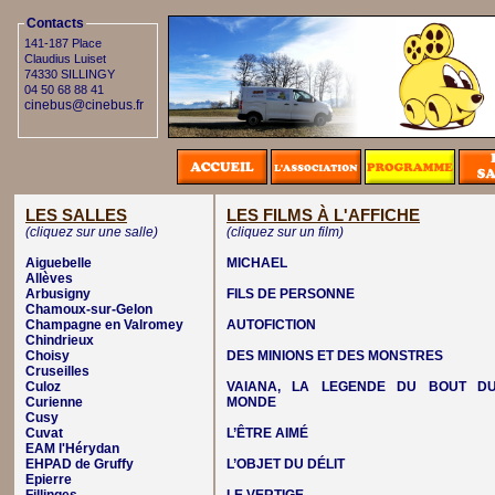
Contacts
141-187 Place
Claudius Luiset
74330 SILLINGY
04 50 68 88 41
cinebus@cinebus.fr
LES SALLES
LES FILMS À L'AFFICHE
(cliquez sur une salle)
(cliquez sur un film)
Aiguebelle
MICHAEL
Allèves
Arbusigny
FILS DE PERSONNE
Chamoux-sur-Gelon
Champagne en Valromey
AUTOFICTION
Chindrieux
Choisy
DES MINIONS ET DES MONSTRES
Cruseilles
Culoz
VAIANA, LA LEGENDE DU BOUT D
Curienne
MONDE
Cusy
Cuvat
L’ÊTRE AIMÉ
EAM l'Hérydan
EHPAD de Gruffy
L’OBJET DU DÉLIT
Epierre