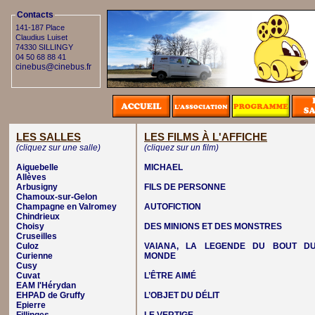
Contacts
141-187 Place
Claudius Luiset
74330 SILLINGY
04 50 68 88 41
cinebus@cinebus.fr
LES SALLES
LES FILMS À L'AFFICHE
(cliquez sur une salle)
(cliquez sur un film)
Aiguebelle
MICHAEL
Allèves
Arbusigny
FILS DE PERSONNE
Chamoux-sur-Gelon
Champagne en Valromey
AUTOFICTION
Chindrieux
Choisy
DES MINIONS ET DES MONSTRES
Cruseilles
Culoz
VAIANA, LA LEGENDE DU BOUT D
Curienne
MONDE
Cusy
Cuvat
L’ÊTRE AIMÉ
EAM l'Hérydan
EHPAD de Gruffy
L’OBJET DU DÉLIT
Epierre