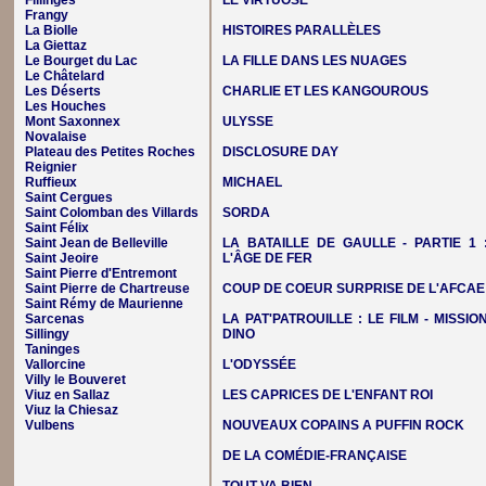
Fillinges
LE VIRTUOSE
Frangy
La Biolle
HISTOIRES PARALLÈLES
La Giettaz
Le Bourget du Lac
LA FILLE DANS LES NUAGES
Le Châtelard
Les Déserts
CHARLIE ET LES KANGOUROUS
Les Houches
Mont Saxonnex
ULYSSE
Novalaise
Plateau des Petites Roches
DISCLOSURE DAY
Reignier
Ruffieux
MICHAEL
Saint Cergues
Saint Colomban des Villards
SORDA
Saint Félix
Saint Jean de Belleville
LA BATAILLE DE GAULLE - PARTIE 1 
Saint Jeoire
L'ÂGE DE FER
Saint Pierre d'Entremont
Saint Pierre de Chartreuse
COUP DE COEUR SURPRISE DE L'AFCAE
Saint Rémy de Maurienne
Sarcenas
LA PAT'PATROUILLE : LE FILM - MISSIO
Sillingy
DINO
Taninges
Vallorcine
L'ODYSSÉE
Villy le Bouveret
Viuz en Sallaz
LES CAPRICES DE L'ENFANT ROI
Viuz la Chiesaz
Vulbens
NOUVEAUX COPAINS A PUFFIN ROCK
DE LA COMÉDIE-FRANÇAISE