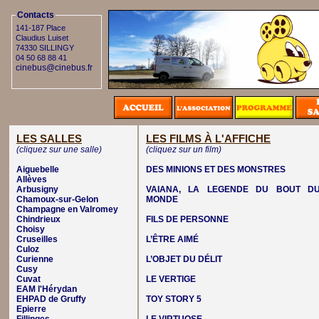
Contacts
141-187 Place
Claudius Luiset
74330 SILLINGY
04 50 68 88 41
cinebus@cinebus.fr
LES SALLES
LES FILMS À L'AFFICHE
(cliquez sur une salle)
(cliquez sur un film)
Aiguebelle
DES MINIONS ET DES MONSTRES
Allèves
Arbusigny
VAIANA, LA LEGENDE DU BOUT D
Chamoux-sur-Gelon
MONDE
Champagne en Valromey
Chindrieux
FILS DE PERSONNE
Choisy
Cruseilles
L’ÊTRE AIMÉ
Culoz
Curienne
L’OBJET DU DÉLIT
Cusy
Cuvat
LE VERTIGE
EAM l'Hérydan
EHPAD de Gruffy
TOY STORY 5
Epierre