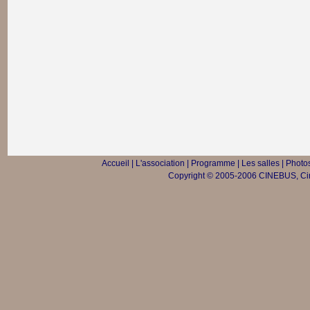
Accueil
|
L'association
|
Programme
|
Les salles
|
Photos
Copyright © 2005-2006 CINEBUS, Ciné