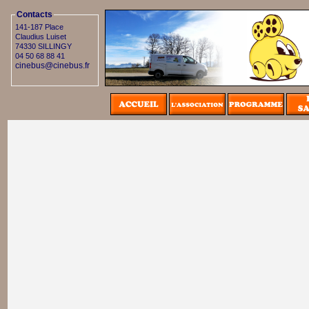
Contacts
141-187 Place
Claudius Luiset
74330 SILLINGY
04 50 68 88 41
cinebus@cinebus.fr