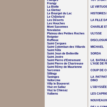
Fillinges
TOY STORY
Frangy
La Biolle
LE VIRTUO
La Giettaz
Le Bourget du Lac
HISTOIRES
Le Châtelard
Les Déserts
LA FILLE 
Les Houches
Mont Saxonnex
CHARLIE E
Novalaise
Plateau des Petites Roches
ULYSSE
Reignier
Ruffieux
DISCLOSUR
Saint Cergues
Saint Colomban des Villards
MICHAEL
Saint Félix
Saint Jean de Belleville
SORDA
Saint Jeoire
Saint Pierre d'Entremont
LA BATAIL
Saint Pierre de Chartreuse
L'ÂGE DE F
Saint Rémy de Maurienne
Sarcenas
COUP DE C
Sillingy
Taninges
LA PAT'PAT
Vallorcine
DINO
Villy le Bouveret
Viuz en Sallaz
L'ODYSSÉE
Viuz la Chiesaz
Vulbens
LES CAPRIC
NOUVEAUX 