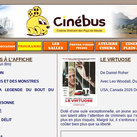
S À L'AFFICHE
LE VIRTUOSE
un film)
ON
De Daniel Roher
NS ET DES MONSTRES
Avec Leo Woodall, Du
LA LEGENDE DU BOUT DU
USA, Canada
2026
D
ERSONNE
É
Doté d’une ouïe exceptionnelle, un jeune ac
son talent attire l’attention de criminels qui
 DÉLIT
plus en plus risqués. Malgré lui, il s’enfonc
coûter bien plus que sa liberté.
E