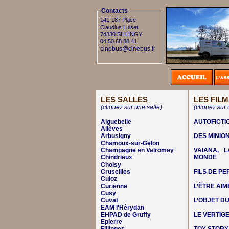
Contacts
141-187 Place
Claudius Luiset
74330 SILLINGY
04 50 68 88 41
cinebus@cinebus.fr
LES SALLES
LES FILM
(cliquez sur une salle)
(cliquez sur 
Aiguebelle
AUTOFICTI
Allèves
Arbusigny
DES MINIO
Chamoux-sur-Gelon
Champagne en Valromey
VAIANA, 
Chindrieux
MONDE
Choisy
Cruseilles
FILS DE P
Culoz
Curienne
L’ÊTRE AIM
Cusy
Cuvat
L’OBJET DU
EAM l'Hérydan
EHPAD de Gruffy
LE VERTIG
Epierre