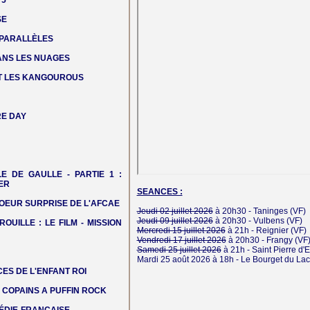
 5
SE
 PARALLÈLES
DANS LES NUAGES
T LES KANGOUROUS
E DAY
LE DE GAULLE - PARTIE 1 :
ER
SEANCES :
OEUR SURPRISE DE L'AFCAE
Jeudi 02 juillet 2026
à 20h30 -
Taninges
(VF)
Jeudi 09 juillet 2026
à 20h30 -
Vulbens
(VF)
ROUILLE : LE FILM - MISSION
Mercredi 15 juillet 2026
à 21h -
Reignier
(VF)
Vendredi 17 juillet 2026
à 20h30 -
Frangy
(VF
Samedi 25 juillet 2026
à 21h -
Saint Pierre d'
Mardi 25 août 2026
à 18h -
Le Bourget du Lac
ES DE L'ENFANT ROI
COPAINS A PUFFIN ROCK