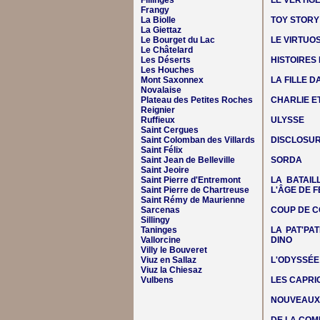
Fillinges
LE VERTIG
Frangy
La Biolle
TOY STORY
La Giettaz
Le Bourget du Lac
LE VIRTUO
Le Châtelard
Les Déserts
HISTOIRES
Les Houches
Mont Saxonnex
LA FILLE 
Novalaise
Plateau des Petites Roches
CHARLIE E
Reignier
Ruffieux
ULYSSE
Saint Cergues
Saint Colomban des Villards
DISCLOSUR
Saint Félix
Saint Jean de Belleville
SORDA
Saint Jeoire
Saint Pierre d'Entremont
LA BATAIL
Saint Pierre de Chartreuse
L'ÂGE DE F
Saint Rémy de Maurienne
Sarcenas
COUP DE C
Sillingy
Taninges
LA PAT'PAT
Vallorcine
DINO
Villy le Bouveret
Viuz en Sallaz
L'ODYSSÉE
Viuz la Chiesaz
Vulbens
LES CAPRIC
NOUVEAUX 