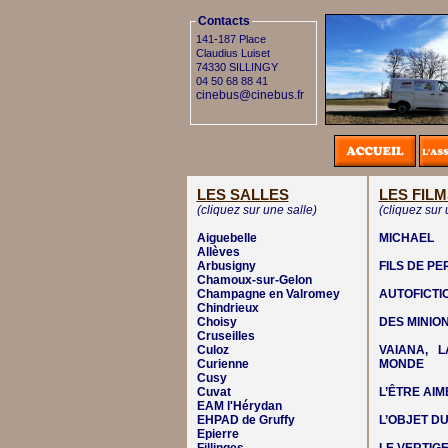
Contacts
141-187 Place
Claudius Luiset
74330 SILLINGY
04 50 68 88 41
cinebus@cinebus.fr
LES SALLES
LES FILM
(cliquez sur une salle)
(cliquez sur 
Aiguebelle
MICHAEL
Allèves
Arbusigny
FILS DE P
Chamoux-sur-Gelon
Champagne en Valromey
AUTOFICTI
Chindrieux
Choisy
DES MINIO
Cruseilles
Culoz
VAIANA, 
Curienne
MONDE
Cusy
Cuvat
L’ÊTRE AIM
EAM l'Hérydan
EHPAD de Gruffy
L’OBJET DU
Epierre