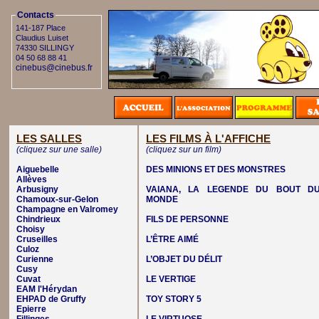
Contacts
141-187 Place
Claudius Luiset
74330 SILLINGY
04 50 68 88 41
cinebus@cinebus.fr
LES SALLES
LES FILMS À L'AFFICHE
(cliquez sur une salle)
(cliquez sur un film)
Aiguebelle
DES MINIONS ET DES MONSTRES
Allèves
Arbusigny
VAIANA, LA LEGENDE DU BOUT D
Chamoux-sur-Gelon
MONDE
Champagne en Valromey
Chindrieux
FILS DE PERSONNE
Choisy
Cruseilles
L’ÊTRE AIMÉ
Culoz
Curienne
L’OBJET DU DÉLIT
Cusy
Cuvat
LE VERTIGE
EAM l'Hérydan
EHPAD de Gruffy
TOY STORY 5
Epierre