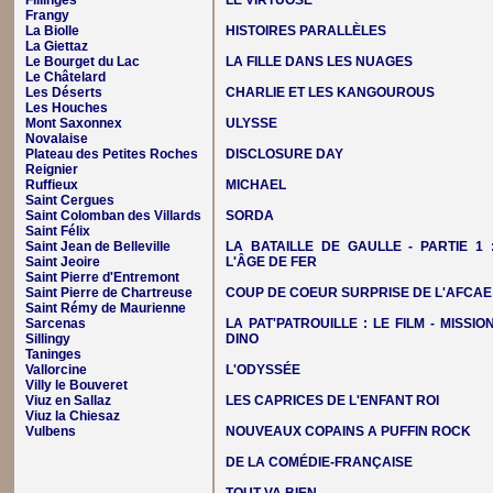
Fillinges
LE VIRTUOSE
Frangy
La Biolle
HISTOIRES PARALLÈLES
La Giettaz
Le Bourget du Lac
LA FILLE DANS LES NUAGES
Le Châtelard
Les Déserts
CHARLIE ET LES KANGOUROUS
Les Houches
Mont Saxonnex
ULYSSE
Novalaise
Plateau des Petites Roches
DISCLOSURE DAY
Reignier
Ruffieux
MICHAEL
Saint Cergues
Saint Colomban des Villards
SORDA
Saint Félix
Saint Jean de Belleville
LA BATAILLE DE GAULLE - PARTIE 1 
Saint Jeoire
L'ÂGE DE FER
Saint Pierre d'Entremont
Saint Pierre de Chartreuse
COUP DE COEUR SURPRISE DE L'AFCAE
Saint Rémy de Maurienne
Sarcenas
LA PAT'PATROUILLE : LE FILM - MISSIO
Sillingy
DINO
Taninges
Vallorcine
L'ODYSSÉE
Villy le Bouveret
Viuz en Sallaz
LES CAPRICES DE L'ENFANT ROI
Viuz la Chiesaz
Vulbens
NOUVEAUX COPAINS A PUFFIN ROCK
DE LA COMÉDIE-FRANÇAISE