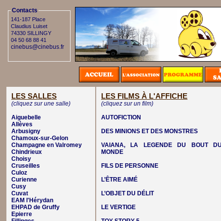
Contacts
141-187 Place
Claudius Luiset
74330 SILLINGY
04 50 68 88 41
cinebus@cinebus.fr
LES SALLES
LES FILMS À L'AFFICHE
(cliquez sur une salle)
(cliquez sur un film)
Aiguebelle
AUTOFICTION
Allèves
Arbusigny
DES MINIONS ET DES MONSTRES
Chamoux-sur-Gelon
Champagne en Valromey
VAIANA, LA LEGENDE DU BOUT D
Chindrieux
MONDE
Choisy
Cruseilles
FILS DE PERSONNE
Culoz
Curienne
L’ÊTRE AIMÉ
Cusy
Cuvat
L’OBJET DU DÉLIT
EAM l'Hérydan
EHPAD de Gruffy
LE VERTIGE
Epierre