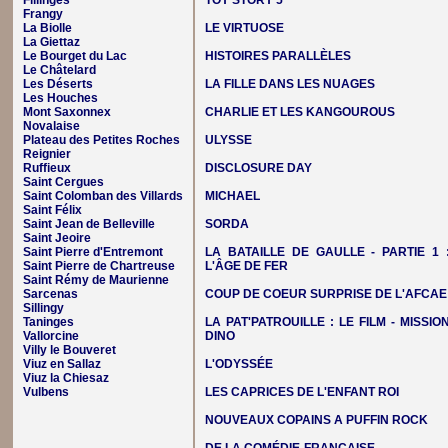
Fillinges
TOY STORY 5
Frangy
La Biolle
LE VIRTUOSE
La Giettaz
Le Bourget du Lac
HISTOIRES PARALLÈLES
Le Châtelard
Les Déserts
LA FILLE DANS LES NUAGES
Les Houches
Mont Saxonnex
CHARLIE ET LES KANGOUROUS
Novalaise
Plateau des Petites Roches
ULYSSE
Reignier
Ruffieux
DISCLOSURE DAY
Saint Cergues
Saint Colomban des Villards
MICHAEL
Saint Félix
Saint Jean de Belleville
SORDA
Saint Jeoire
Saint Pierre d'Entremont
LA BATAILLE DE GAULLE - PARTIE 1 
Saint Pierre de Chartreuse
L'ÂGE DE FER
Saint Rémy de Maurienne
Sarcenas
COUP DE COEUR SURPRISE DE L'AFCAE
Sillingy
Taninges
LA PAT'PATROUILLE : LE FILM - MISSIO
Vallorcine
DINO
Villy le Bouveret
Viuz en Sallaz
L'ODYSSÉE
Viuz la Chiesaz
Vulbens
LES CAPRICES DE L'ENFANT ROI
NOUVEAUX COPAINS A PUFFIN ROCK