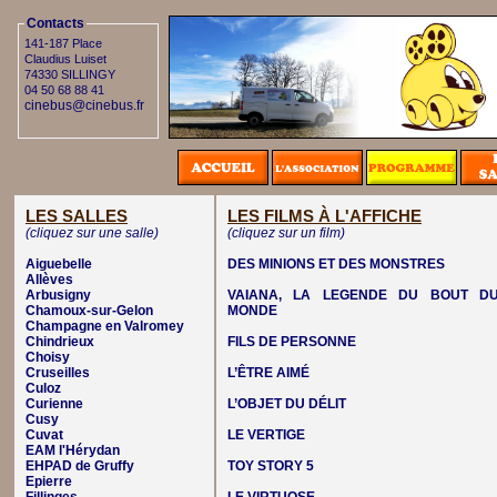
Contacts
141-187 Place
Claudius Luiset
74330 SILLINGY
04 50 68 88 41
cinebus@cinebus.fr
LES SALLES
LES FILMS À L'AFFICHE
(cliquez sur une salle)
(cliquez sur un film)
Aiguebelle
DES MINIONS ET DES MONSTRES
Allèves
Arbusigny
VAIANA, LA LEGENDE DU BOUT D
Chamoux-sur-Gelon
MONDE
Champagne en Valromey
Chindrieux
FILS DE PERSONNE
Choisy
Cruseilles
L’ÊTRE AIMÉ
Culoz
Curienne
L’OBJET DU DÉLIT
Cusy
Cuvat
LE VERTIGE
EAM l'Hérydan
EHPAD de Gruffy
TOY STORY 5
Epierre