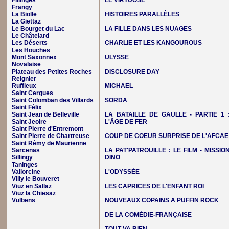
Fillinges
LE VIRTUOSE
Frangy
La Biolle
HISTOIRES PARALLÈLES
La Giettaz
Le Bourget du Lac
LA FILLE DANS LES NUAGES
Le Châtelard
Les Déserts
CHARLIE ET LES KANGOUROUS
Les Houches
Mont Saxonnex
ULYSSE
Novalaise
Plateau des Petites Roches
DISCLOSURE DAY
Reignier
Ruffieux
MICHAEL
Saint Cergues
Saint Colomban des Villards
SORDA
Saint Félix
Saint Jean de Belleville
LA BATAILLE DE GAULLE - PARTIE 1 
Saint Jeoire
L'ÂGE DE FER
Saint Pierre d'Entremont
Saint Pierre de Chartreuse
COUP DE COEUR SURPRISE DE L'AFCAE
Saint Rémy de Maurienne
Sarcenas
LA PAT'PATROUILLE : LE FILM - MISSIO
Sillingy
DINO
Taninges
Vallorcine
L'ODYSSÉE
Villy le Bouveret
Viuz en Sallaz
LES CAPRICES DE L'ENFANT ROI
Viuz la Chiesaz
Vulbens
NOUVEAUX COPAINS A PUFFIN ROCK
DE LA COMÉDIE-FRANÇAISE