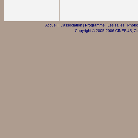
Accueil
|
L'association
|
Programme
|
Les salles
|
Photos
Copyright © 2005-2006 CINEBUS, Ciné