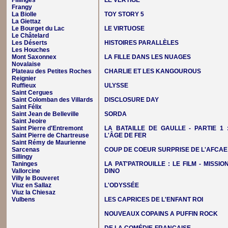
Fillinges
LE VERTIGE
Frangy
La Biolle
TOY STORY 5
La Giettaz
Le Bourget du Lac
LE VIRTUOSE
Le Châtelard
Les Déserts
HISTOIRES PARALLÈLES
Les Houches
Mont Saxonnex
LA FILLE DANS LES NUAGES
Novalaise
Plateau des Petites Roches
CHARLIE ET LES KANGOUROUS
Reignier
Ruffieux
ULYSSE
Saint Cergues
Saint Colomban des Villards
DISCLOSURE DAY
Saint Félix
Saint Jean de Belleville
SORDA
Saint Jeoire
Saint Pierre d'Entremont
LA BATAILLE DE GAULLE - PARTIE 1 
Saint Pierre de Chartreuse
L'ÂGE DE FER
Saint Rémy de Maurienne
Sarcenas
COUP DE COEUR SURPRISE DE L'AFCAE
Sillingy
Taninges
LA PAT'PATROUILLE : LE FILM - MISSIO
Vallorcine
DINO
Villy le Bouveret
Viuz en Sallaz
L'ODYSSÉE
Viuz la Chiesaz
Vulbens
LES CAPRICES DE L'ENFANT ROI
NOUVEAUX COPAINS A PUFFIN ROCK