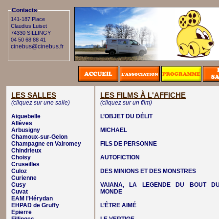
Contacts
141-187 Place
Claudius Luiset
74330 SILLINGY
04 50 68 88 41
cinebus@cinebus.fr
LES SALLES
LES FILMS À L'AFFICHE
(cliquez sur une salle)
(cliquez sur un film)
Aiguebelle
L’OBJET DU DÉLIT
Allèves
Arbusigny
MICHAEL
Chamoux-sur-Gelon
Champagne en Valromey
FILS DE PERSONNE
Chindrieux
Choisy
AUTOFICTION
Cruseilles
Culoz
DES MINIONS ET DES MONSTRES
Curienne
Cusy
VAIANA, LA LEGENDE DU BOUT D
Cuvat
MONDE
EAM l'Hérydan
EHPAD de Gruffy
L’ÊTRE AIMÉ
Epierre