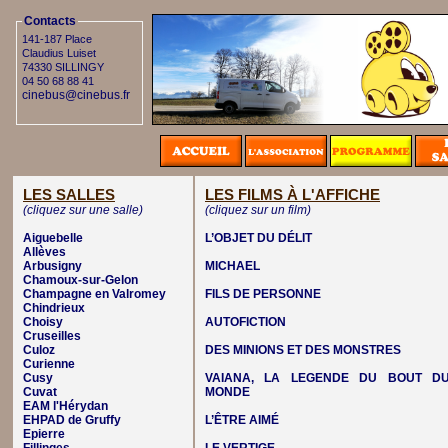
Contacts
141-187 Place
Claudius Luiset
74330 SILLINGY
04 50 68 88 41
cinebus@cinebus.fr
LES SALLES
LES FILMS À L'AFFICHE
(cliquez sur une salle)
(cliquez sur un film)
Aiguebelle
L’OBJET DU DÉLIT
Allèves
Arbusigny
MICHAEL
Chamoux-sur-Gelon
Champagne en Valromey
FILS DE PERSONNE
Chindrieux
Choisy
AUTOFICTION
Cruseilles
Culoz
DES MINIONS ET DES MONSTRES
Curienne
Cusy
VAIANA, LA LEGENDE DU BOUT D
Cuvat
MONDE
EAM l'Hérydan
EHPAD de Gruffy
L’ÊTRE AIMÉ
Epierre