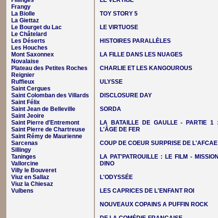
Fillinges
LE VERTIGE
Frangy
La Biolle
TOY STORY 5
La Giettaz
Le Bourget du Lac
LE VIRTUOSE
Le Châtelard
Les Déserts
HISTOIRES PARALLÈLES
Les Houches
Mont Saxonnex
LA FILLE DANS LES NUAGES
Novalaise
Plateau des Petites Roches
CHARLIE ET LES KANGOUROUS
Reignier
Ruffieux
ULYSSE
Saint Cergues
Saint Colomban des Villards
DISCLOSURE DAY
Saint Félix
Saint Jean de Belleville
SORDA
Saint Jeoire
Saint Pierre d'Entremont
LA BATAILLE DE GAULLE - PARTIE 1 
Saint Pierre de Chartreuse
L'ÂGE DE FER
Saint Rémy de Maurienne
Sarcenas
COUP DE COEUR SURPRISE DE L'AFCAE
Sillingy
Taninges
LA PAT'PATROUILLE : LE FILM - MISSIO
Vallorcine
DINO
Villy le Bouveret
Viuz en Sallaz
L'ODYSSÉE
Viuz la Chiesaz
Vulbens
LES CAPRICES DE L'ENFANT ROI
NOUVEAUX COPAINS A PUFFIN ROCK