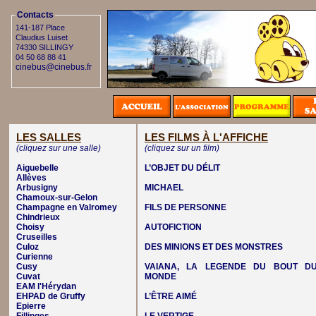
Contacts
141-187 Place
Claudius Luiset
74330 SILLINGY
04 50 68 88 41
cinebus@cinebus.fr
LES SALLES
LES FILMS À L'AFFICHE
(cliquez sur une salle)
(cliquez sur un film)
Aiguebelle
L’OBJET DU DÉLIT
Allèves
Arbusigny
MICHAEL
Chamoux-sur-Gelon
Champagne en Valromey
FILS DE PERSONNE
Chindrieux
Choisy
AUTOFICTION
Cruseilles
Culoz
DES MINIONS ET DES MONSTRES
Curienne
Cusy
VAIANA, LA LEGENDE DU BOUT D
Cuvat
MONDE
EAM l'Hérydan
EHPAD de Gruffy
L’ÊTRE AIMÉ
Epierre