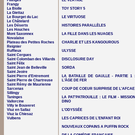
Fillinges
LE VERTIGE
Frangy
La Biolle
TOY STORY 5
La Giettaz
Le Bourget du Lac
LE VIRTUOSE
Le Châtelard
Les Déserts
HISTOIRES PARALLÈLES
Les Houches
Mont Saxonnex
LA FILLE DANS LES NUAGES
Novalaise
Plateau des Petites Roches
CHARLIE ET LES KANGOUROUS
Reignier
Ruffieux
ULYSSE
Saint Cergues
Saint Colomban des Villards
DISCLOSURE DAY
Saint Félix
Saint Jean de Belleville
SORDA
Saint Jeoire
Saint Pierre d'Entremont
LA BATAILLE DE GAULLE - PARTIE 1 
Saint Pierre de Chartreuse
L'ÂGE DE FER
Saint Rémy de Maurienne
Sarcenas
COUP DE COEUR SURPRISE DE L'AFCAE
Sillingy
Taninges
LA PAT'PATROUILLE : LE FILM - MISSIO
Vallorcine
DINO
Villy le Bouveret
Viuz en Sallaz
L'ODYSSÉE
Viuz la Chiesaz
Vulbens
LES CAPRICES DE L'ENFANT ROI
NOUVEAUX COPAINS A PUFFIN ROCK