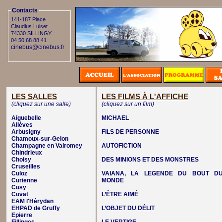
Contacts
141-187 Place
Claudius Luiset
74330 SILLINGY
04 50 68 88 41
cinebus@cinebus.fr
LES SALLES
LES FILMS À L'AFFICHE
(cliquez sur une salle)
(cliquez sur un film)
Aiguebelle
MICHAEL
Allèves
Arbusigny
FILS DE PERSONNE
Chamoux-sur-Gelon
Champagne en Valromey
AUTOFICTION
Chindrieux
Choisy
DES MINIONS ET DES MONSTRES
Cruseilles
Culoz
VAIANA, LA LEGENDE DU BOUT D
Curienne
MONDE
Cusy
Cuvat
L’ÊTRE AIMÉ
EAM l'Hérydan
EHPAD de Gruffy
L’OBJET DU DÉLIT
Epierre