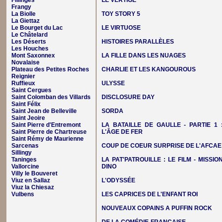
Fillinges
LE VERTIGE
Frangy
La Biolle
TOY STORY 5
La Giettaz
Le Bourget du Lac
LE VIRTUOSE
Le Châtelard
Les Déserts
HISTOIRES PARALLÈLES
Les Houches
Mont Saxonnex
LA FILLE DANS LES NUAGES
Novalaise
Plateau des Petites Roches
CHARLIE ET LES KANGOUROUS
Reignier
Ruffieux
ULYSSE
Saint Cergues
Saint Colomban des Villards
DISCLOSURE DAY
Saint Félix
Saint Jean de Belleville
SORDA
Saint Jeoire
Saint Pierre d'Entremont
LA BATAILLE DE GAULLE - PARTIE 1 
Saint Pierre de Chartreuse
L'ÂGE DE FER
Saint Rémy de Maurienne
Sarcenas
COUP DE COEUR SURPRISE DE L'AFCAE
Sillingy
Taninges
LA PAT'PATROUILLE : LE FILM - MISSIO
Vallorcine
DINO
Villy le Bouveret
Viuz en Sallaz
L'ODYSSÉE
Viuz la Chiesaz
Vulbens
LES CAPRICES DE L'ENFANT ROI
NOUVEAUX COPAINS A PUFFIN ROCK