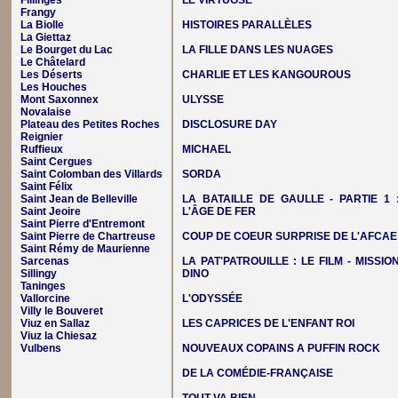
Fillinges
LE VIRTUOSE
Frangy
La Biolle
HISTOIRES PARALLÈLES
La Giettaz
Le Bourget du Lac
LA FILLE DANS LES NUAGES
Le Châtelard
Les Déserts
CHARLIE ET LES KANGOUROUS
Les Houches
Mont Saxonnex
ULYSSE
Novalaise
Plateau des Petites Roches
DISCLOSURE DAY
Reignier
Ruffieux
MICHAEL
Saint Cergues
Saint Colomban des Villards
SORDA
Saint Félix
Saint Jean de Belleville
LA BATAILLE DE GAULLE - PARTIE 1 
Saint Jeoire
L'ÂGE DE FER
Saint Pierre d'Entremont
Saint Pierre de Chartreuse
COUP DE COEUR SURPRISE DE L'AFCAE
Saint Rémy de Maurienne
Sarcenas
LA PAT'PATROUILLE : LE FILM - MISSIO
Sillingy
DINO
Taninges
Vallorcine
L'ODYSSÉE
Villy le Bouveret
Viuz en Sallaz
LES CAPRICES DE L'ENFANT ROI
Viuz la Chiesaz
Vulbens
NOUVEAUX COPAINS A PUFFIN ROCK
DE LA COMÉDIE-FRANÇAISE