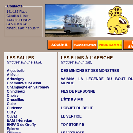
Contacts
141-187 Place
Claudius Luiset
74330 SILLINGY
04 50 68 88 41
cinebus@cinebus.fr
LES SALLES
LES FILMS À L'AFFICHE
(cliquez sur une salle)
(cliquez sur un film)
Aiguebelle
DES MINIONS ET DES MONSTRES
Allèves
Arbusigny
VAIANA, LA LEGENDE DU BOUT D
Chamoux-sur-Gelon
MONDE
Champagne en Valromey
Chindrieux
FILS DE PERSONNE
Choisy
Cruseilles
L’ÊTRE AIMÉ
Culoz
Curienne
L’OBJET DU DÉLIT
Cusy
Cuvat
LE VERTIGE
EAM l'Hérydan
EHPAD de Gruffy
TOY STORY 5
Epierre