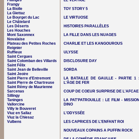
Fillinges
LE VERTIGE
Frangy
La Biolle
TOY STORY 5
La Giettaz
Le Bourget du Lac
LE VIRTUOSE
Le Châtelard
Les Déserts
HISTOIRES PARALLÈLES
Les Houches
Mont Saxonnex
LA FILLE DANS LES NUAGES
Novalaise
Plateau des Petites Roches
CHARLIE ET LES KANGOUROUS
Reignier
Ruffieux
ULYSSE
Saint Cergues
Saint Colomban des Villards
DISCLOSURE DAY
Saint Félix
Saint Jean de Belleville
SORDA
Saint Jeoire
Saint Pierre d'Entremont
LA BATAILLE DE GAULLE - PARTIE 1 
Saint Pierre de Chartreuse
L'ÂGE DE FER
Saint Rémy de Maurienne
Sarcenas
COUP DE COEUR SURPRISE DE L'AFCAE
Sillingy
Taninges
LA PAT'PATROUILLE : LE FILM - MISSIO
Vallorcine
DINO
Villy le Bouveret
Viuz en Sallaz
L'ODYSSÉE
Viuz la Chiesaz
Vulbens
LES CAPRICES DE L'ENFANT ROI
NOUVEAUX COPAINS A PUFFIN ROCK