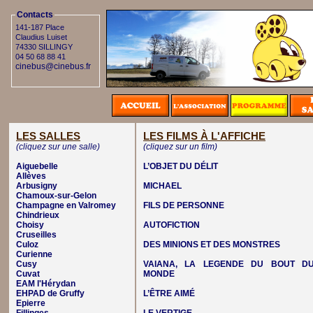
Contacts
141-187 Place
Claudius Luiset
74330 SILLINGY
04 50 68 88 41
cinebus@cinebus.fr
LES SALLES
LES FILMS À L'AFFICHE
(cliquez sur une salle)
(cliquez sur un film)
Aiguebelle
L’OBJET DU DÉLIT
Allèves
Arbusigny
MICHAEL
Chamoux-sur-Gelon
Champagne en Valromey
FILS DE PERSONNE
Chindrieux
Choisy
AUTOFICTION
Cruseilles
Culoz
DES MINIONS ET DES MONSTRES
Curienne
Cusy
VAIANA, LA LEGENDE DU BOUT D
Cuvat
MONDE
EAM l'Hérydan
EHPAD de Gruffy
L’ÊTRE AIMÉ
Epierre