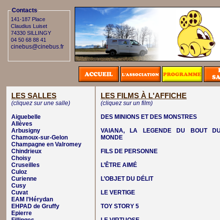
Contacts
141-187 Place
Claudius Luiset
74330 SILLINGY
04 50 68 88 41
cinebus@cinebus.fr
LES SALLES
LES FILMS À L'AFFICHE
(cliquez sur une salle)
(cliquez sur un film)
Aiguebelle
DES MINIONS ET DES MONSTRES
Allèves
Arbusigny
VAIANA, LA LEGENDE DU BOUT D
Chamoux-sur-Gelon
MONDE
Champagne en Valromey
Chindrieux
FILS DE PERSONNE
Choisy
Cruseilles
L’ÊTRE AIMÉ
Culoz
Curienne
L’OBJET DU DÉLIT
Cusy
Cuvat
LE VERTIGE
EAM l'Hérydan
EHPAD de Gruffy
TOY STORY 5
Epierre