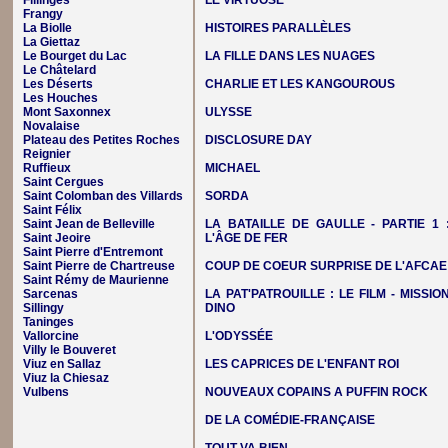
Fillinges
LE VIRTUOSE
Frangy
La Biolle
HISTOIRES PARALLÈLES
La Giettaz
Le Bourget du Lac
LA FILLE DANS LES NUAGES
Le Châtelard
Les Déserts
CHARLIE ET LES KANGOUROUS
Les Houches
Mont Saxonnex
ULYSSE
Novalaise
Plateau des Petites Roches
DISCLOSURE DAY
Reignier
Ruffieux
MICHAEL
Saint Cergues
Saint Colomban des Villards
SORDA
Saint Félix
Saint Jean de Belleville
LA BATAILLE DE GAULLE - PARTIE 1 
Saint Jeoire
L'ÂGE DE FER
Saint Pierre d'Entremont
Saint Pierre de Chartreuse
COUP DE COEUR SURPRISE DE L'AFCAE
Saint Rémy de Maurienne
Sarcenas
LA PAT'PATROUILLE : LE FILM - MISSIO
Sillingy
DINO
Taninges
Vallorcine
L'ODYSSÉE
Villy le Bouveret
Viuz en Sallaz
LES CAPRICES DE L'ENFANT ROI
Viuz la Chiesaz
Vulbens
NOUVEAUX COPAINS A PUFFIN ROCK
DE LA COMÉDIE-FRANÇAISE