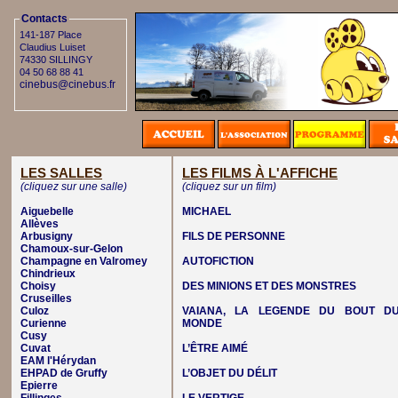
Contacts
141-187 Place
Claudius Luiset
74330 SILLINGY
04 50 68 88 41
cinebus@cinebus.fr
LES SALLES
LES FILMS À L'AFFICHE
(cliquez sur une salle)
(cliquez sur un film)
Aiguebelle
MICHAEL
Allèves
Arbusigny
FILS DE PERSONNE
Chamoux-sur-Gelon
Champagne en Valromey
AUTOFICTION
Chindrieux
Choisy
DES MINIONS ET DES MONSTRES
Cruseilles
Culoz
VAIANA, LA LEGENDE DU BOUT D
Curienne
MONDE
Cusy
Cuvat
L’ÊTRE AIMÉ
EAM l'Hérydan
EHPAD de Gruffy
L’OBJET DU DÉLIT
Epierre