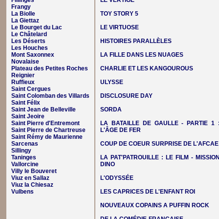
Fillinges
LE VERTIGE
Frangy
La Biolle
TOY STORY 5
La Giettaz
Le Bourget du Lac
LE VIRTUOSE
Le Châtelard
Les Déserts
HISTOIRES PARALLÈLES
Les Houches
Mont Saxonnex
LA FILLE DANS LES NUAGES
Novalaise
Plateau des Petites Roches
CHARLIE ET LES KANGOUROUS
Reignier
Ruffieux
ULYSSE
Saint Cergues
Saint Colomban des Villards
DISCLOSURE DAY
Saint Félix
Saint Jean de Belleville
SORDA
Saint Jeoire
Saint Pierre d'Entremont
LA BATAILLE DE GAULLE - PARTIE 1 
Saint Pierre de Chartreuse
L'ÂGE DE FER
Saint Rémy de Maurienne
Sarcenas
COUP DE COEUR SURPRISE DE L'AFCAE
Sillingy
Taninges
LA PAT'PATROUILLE : LE FILM - MISSIO
Vallorcine
DINO
Villy le Bouveret
Viuz en Sallaz
L'ODYSSÉE
Viuz la Chiesaz
Vulbens
LES CAPRICES DE L'ENFANT ROI
NOUVEAUX COPAINS A PUFFIN ROCK