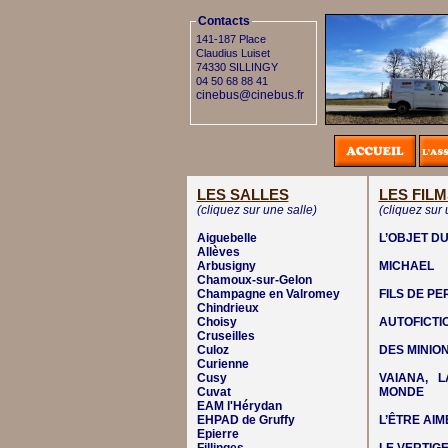
Contacts
141-187 Place
Claudius Luiset
74330 SILLINGY
04 50 68 88 41
cinebus@cinebus.fr
LES SALLES
LES FILM
(cliquez sur une salle)
(cliquez sur 
Aiguebelle
L’OBJET DU
Allèves
Arbusigny
MICHAEL
Chamoux-sur-Gelon
Champagne en Valromey
FILS DE P
Chindrieux
Choisy
AUTOFICTI
Cruseilles
Culoz
DES MINIO
Curienne
Cusy
VAIANA, 
Cuvat
MONDE
EAM l'Hérydan
EHPAD de Gruffy
L’ÊTRE AIM
Epierre