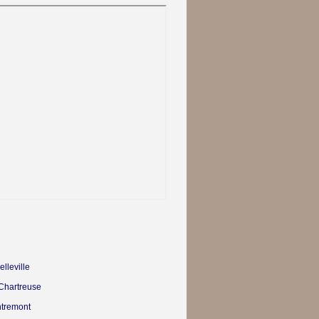
lleville
 Chartreuse
ntremont