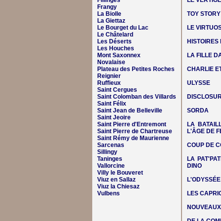
Fillinges
LE VERTIG
Frangy
La Biolle
TOY STORY
La Giettaz
Le Bourget du Lac
LE VIRTUO
Le Châtelard
Les Déserts
HISTOIRES
Les Houches
Mont Saxonnex
LA FILLE 
Novalaise
Plateau des Petites Roches
CHARLIE E
Reignier
Ruffieux
ULYSSE
Saint Cergues
Saint Colomban des Villards
DISCLOSUR
Saint Félix
Saint Jean de Belleville
SORDA
Saint Jeoire
Saint Pierre d'Entremont
LA BATAIL
Saint Pierre de Chartreuse
L'ÂGE DE F
Saint Rémy de Maurienne
Sarcenas
COUP DE C
Sillingy
Taninges
LA PAT'PAT
Vallorcine
DINO
Villy le Bouveret
Viuz en Sallaz
L'ODYSSÉE
Viuz la Chiesaz
Vulbens
LES CAPRIC
NOUVEAUX 