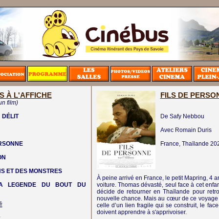
S À L'AFFICHE
FILS DE PERSO
un film)
 DÉLIT
De Safy Nebbou
Avec Romain Duris
ERSONNE
France, Thaïlande
20
ON
NS ET DES MONSTRES
À peine arrivé en France, le petit Mapring, 4
LA LEGENDE DU BOUT DU
voiture. Thomas dévasté, seul face à cet enf
décide de retourner en Thaïlande pour retro
nouvelle chance. Mais au cœur de ce voyage de
É
celle d’un lien fragile qui se construit, le fa
doivent apprendre à s'apprivoiser.