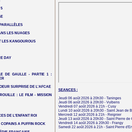
E
 5
SE
 PARALLÈLES
DANS LES NUAGES
T LES KANGOUROUS
E DAY
LE DE GAULLE - PARTIE 1 :
ER
OEUR SURPRISE DE L'AFCAE
SEANCES :
ROUILLE : LE FILM - MISSION
Jeudi 06 août 2026
à 20h30 -
Taninges
Jeudi 06 août 2026
à 20h30 -
Vulbens
Vendredi 07 août 2026
à 21h -
Cusy
Lundi 10 août 2026
à 20h30 -
Saint Jean de Be
Mercredi 12 août 2026
à 21h -
Reignier
ES DE L'ENFANT ROI
Jeudi 13 août 2026
à 20h30 -
Saint Pierre de
Vendredi 14 août 2026
à 20h30 -
Frangy
COPAINS A PUFFIN ROCK
Samedi 22 août 2026
à 21h -
Saint Pierre d'E