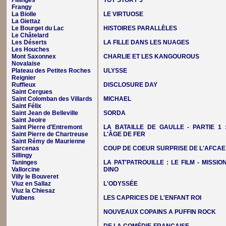
Fillinges
TOY STORY 5
Frangy
La Biolle
LE VIRTUOSE
La Giettaz
Le Bourget du Lac
HISTOIRES PARALLÈLES
Le Châtelard
Les Déserts
LA FILLE DANS LES NUAGES
Les Houches
Mont Saxonnex
CHARLIE ET LES KANGOUROUS
Novalaise
Plateau des Petites Roches
ULYSSE
Reignier
Ruffieux
DISCLOSURE DAY
Saint Cergues
Saint Colomban des Villards
MICHAEL
Saint Félix
Saint Jean de Belleville
SORDA
Saint Jeoire
Saint Pierre d'Entremont
LA BATAILLE DE GAULLE - PARTIE 1 
Saint Pierre de Chartreuse
L'ÂGE DE FER
Saint Rémy de Maurienne
Sarcenas
COUP DE COEUR SURPRISE DE L'AFCAE
Sillingy
Taninges
LA PAT'PATROUILLE : LE FILM - MISSIO
Vallorcine
DINO
Villy le Bouveret
Viuz en Sallaz
L'ODYSSÉE
Viuz la Chiesaz
Vulbens
LES CAPRICES DE L'ENFANT ROI
NOUVEAUX COPAINS A PUFFIN ROCK