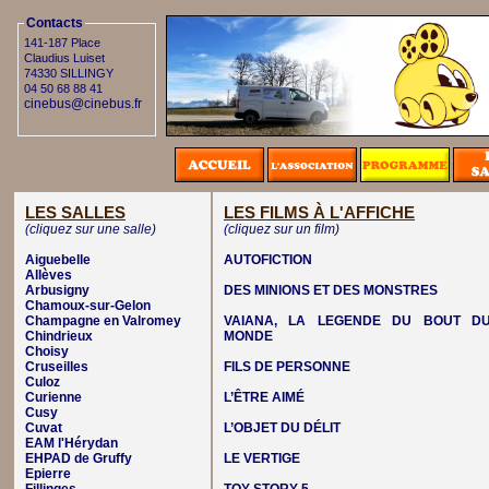
Contacts
141-187 Place
Claudius Luiset
74330 SILLINGY
04 50 68 88 41
cinebus@cinebus.fr
LES SALLES
LES FILMS À L'AFFICHE
(cliquez sur une salle)
(cliquez sur un film)
Aiguebelle
AUTOFICTION
Allèves
Arbusigny
DES MINIONS ET DES MONSTRES
Chamoux-sur-Gelon
Champagne en Valromey
VAIANA, LA LEGENDE DU BOUT D
Chindrieux
MONDE
Choisy
Cruseilles
FILS DE PERSONNE
Culoz
Curienne
L’ÊTRE AIMÉ
Cusy
Cuvat
L’OBJET DU DÉLIT
EAM l'Hérydan
EHPAD de Gruffy
LE VERTIGE
Epierre