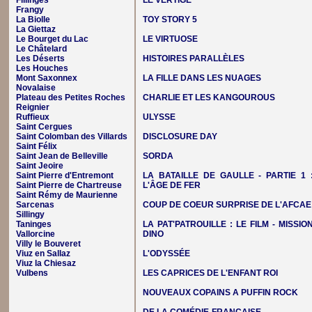
Fillinges
LE VERTIGE
Frangy
La Biolle
TOY STORY 5
La Giettaz
Le Bourget du Lac
LE VIRTUOSE
Le Châtelard
Les Déserts
HISTOIRES PARALLÈLES
Les Houches
Mont Saxonnex
LA FILLE DANS LES NUAGES
Novalaise
Plateau des Petites Roches
CHARLIE ET LES KANGOUROUS
Reignier
Ruffieux
ULYSSE
Saint Cergues
Saint Colomban des Villards
DISCLOSURE DAY
Saint Félix
Saint Jean de Belleville
SORDA
Saint Jeoire
Saint Pierre d'Entremont
LA BATAILLE DE GAULLE - PARTIE 1 
Saint Pierre de Chartreuse
L'ÂGE DE FER
Saint Rémy de Maurienne
Sarcenas
COUP DE COEUR SURPRISE DE L'AFCAE
Sillingy
Taninges
LA PAT'PATROUILLE : LE FILM - MISSIO
Vallorcine
DINO
Villy le Bouveret
Viuz en Sallaz
L'ODYSSÉE
Viuz la Chiesaz
Vulbens
LES CAPRICES DE L'ENFANT ROI
NOUVEAUX COPAINS A PUFFIN ROCK