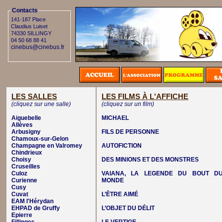
Contacts
141-187 Place
Claudius Luiset
74330 SILLINGY
04 50 68 88 41
cinebus@cinebus.fr
LES SALLES
LES FILMS À L'AFFICHE
(cliquez sur une salle)
(cliquez sur un film)
Aiguebelle
MICHAEL
Allèves
Arbusigny
FILS DE PERSONNE
Chamoux-sur-Gelon
Champagne en Valromey
AUTOFICTION
Chindrieux
Choisy
DES MINIONS ET DES MONSTRES
Cruseilles
Culoz
VAIANA, LA LEGENDE DU BOUT D
Curienne
MONDE
Cusy
Cuvat
L’ÊTRE AIMÉ
EAM l'Hérydan
EHPAD de Gruffy
L’OBJET DU DÉLIT
Epierre