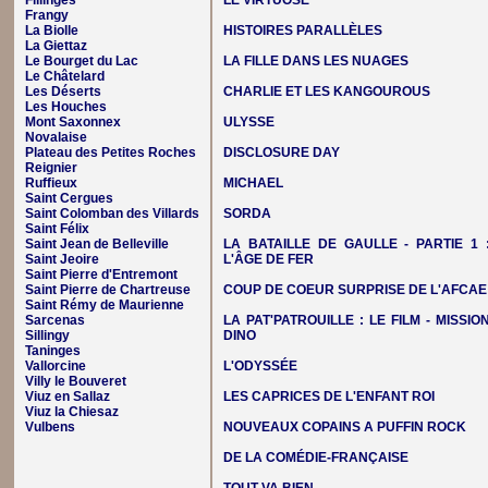
Fillinges
LE VIRTUOSE
Frangy
La Biolle
HISTOIRES PARALLÈLES
La Giettaz
Le Bourget du Lac
LA FILLE DANS LES NUAGES
Le Châtelard
Les Déserts
CHARLIE ET LES KANGOUROUS
Les Houches
Mont Saxonnex
ULYSSE
Novalaise
Plateau des Petites Roches
DISCLOSURE DAY
Reignier
Ruffieux
MICHAEL
Saint Cergues
Saint Colomban des Villards
SORDA
Saint Félix
Saint Jean de Belleville
LA BATAILLE DE GAULLE - PARTIE 1 
Saint Jeoire
L'ÂGE DE FER
Saint Pierre d'Entremont
Saint Pierre de Chartreuse
COUP DE COEUR SURPRISE DE L'AFCAE
Saint Rémy de Maurienne
Sarcenas
LA PAT'PATROUILLE : LE FILM - MISSIO
Sillingy
DINO
Taninges
Vallorcine
L'ODYSSÉE
Villy le Bouveret
Viuz en Sallaz
LES CAPRICES DE L'ENFANT ROI
Viuz la Chiesaz
Vulbens
NOUVEAUX COPAINS A PUFFIN ROCK
DE LA COMÉDIE-FRANÇAISE