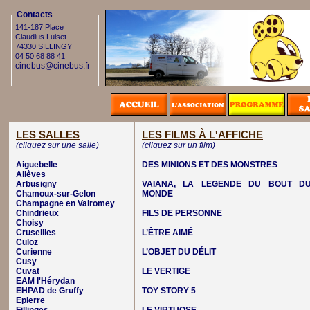
Contacts
141-187 Place
Claudius Luiset
74330 SILLINGY
04 50 68 88 41
cinebus@cinebus.fr
LES SALLES
LES FILMS À L'AFFICHE
(cliquez sur une salle)
(cliquez sur un film)
Aiguebelle
DES MINIONS ET DES MONSTRES
Allèves
Arbusigny
VAIANA, LA LEGENDE DU BOUT D
Chamoux-sur-Gelon
MONDE
Champagne en Valromey
Chindrieux
FILS DE PERSONNE
Choisy
Cruseilles
L’ÊTRE AIMÉ
Culoz
Curienne
L’OBJET DU DÉLIT
Cusy
Cuvat
LE VERTIGE
EAM l'Hérydan
EHPAD de Gruffy
TOY STORY 5
Epierre