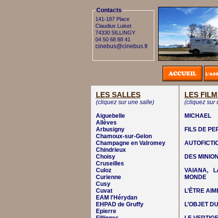
Contacts
141-187 Place
Claudius Luiset
74330 SILLINGY
04 50 68 88 41
cinebus@cinebus.fr
LES SALLES
LES FILM
(cliquez sur une salle)
(cliquez sur 
Aiguebelle
MICHAEL
Allèves
Arbusigny
FILS DE P
Chamoux-sur-Gelon
Champagne en Valromey
AUTOFICTI
Chindrieux
Choisy
DES MINIO
Cruseilles
Culoz
VAIANA, 
Curienne
MONDE
Cusy
Cuvat
L’ÊTRE AIM
EAM l'Hérydan
EHPAD de Gruffy
L’OBJET DU
Epierre