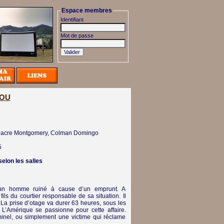
Espace membres
Identifiant
Mot de passe
COU
 Dacre Montgomery, Colman Domingo
5
selon les salles
is, un homme ruiné à cause d’un emprunt. A
 fils du courtier responsable de sa situation. Il
 La prise d’otage va durer 63 heures, sous les
. L’Amérique se passionne pour cette affaire.
minel, ou simplement une victime qui réclame