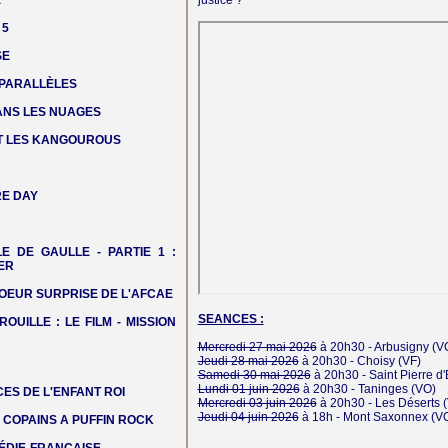
E
justice ?
 5
SE
 PARALLÈLES
DANS LES NUAGES
T LES KANGOUROUS
E DAY
LE DE GAULLE - PARTIE 1 :
ER
OEUR SURPRISE DE L'AFCAE
SEANCES :
ROUILLE : LE FILM - MISSION
Mercredi 27 mai 2026
à 20h30 -
Arbusigny
(V
Jeudi 28 mai 2026
à 20h30 -
Choisy
(VF)
Samedi 30 mai 2026
à 20h30 -
Saint Pierre d
Lundi 01 juin 2026
à 20h30 -
Taninges
(VO)
ES DE L'ENFANT ROI
Mercredi 03 juin 2026
à 20h30 -
Les Déserts
(
Jeudi 04 juin 2026
à 18h -
Mont Saxonnex
(V
COPAINS A PUFFIN ROCK