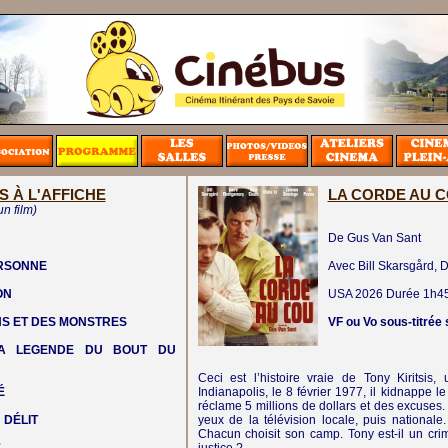
S À L'AFFICHE
LA CORDE AU 
un film)
De Gus Van Sant
ERSONNE
Avec Bill Skarsgård,
ON
USA
2026
Durée 1h4
NS ET DES MONSTRES
VF ou Vo sous-titrée 
LA LEGENDE DU BOUT DU
Ceci est l’histoire vraie de Tony Kirits
É
Indianapolis, le 8 février 1977, il kidnappe le
réclame 5 millions de dollars et des excuses.
 DÉLIT
yeux de la télévision locale, puis nationale
Chacun choisit son camp. Tony est-il un cri