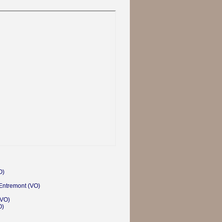
O)
'Entremont
(VO)
VO)
O)