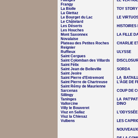
Fillinges
LE VERTIG
Frangy
La Biolle
TOY STORY
La Giettaz
Le Bourget du Lac
LE VIRTUO
Le Châtelard
Les Déserts
HISTOIRES
Les Houches
Mont Saxonnex
LA FILLE 
Novalaise
Plateau des Petites Roches
CHARLIE E
Reignier
Ruffieux
ULYSSE
Saint Cergues
Saint Colomban des Villards
DISCLOSUR
Saint Félix
Saint Jean de Belleville
SORDA
Saint Jeoire
Saint Pierre d'Entremont
LA BATAIL
Saint Pierre de Chartreuse
L'ÂGE DE F
Saint Rémy de Maurienne
Sarcenas
COUP DE C
Sillingy
Taninges
LA PAT'PAT
Vallorcine
DINO
Villy le Bouveret
Viuz en Sallaz
L'ODYSSÉE
Viuz la Chiesaz
Vulbens
LES CAPRIC
NOUVEAUX 