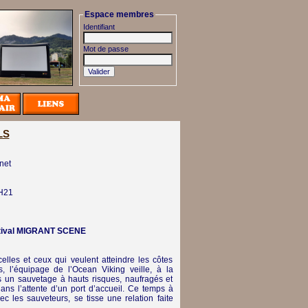
Espace membres
Identifiant
Mot de passe
LS
net
H21
stival MIGRANT SCENE
elles et ceux qui veulent atteindre les côtes
, l’équipage de l’Ocean Viking veille, à la
s un sauvetage à hauts risques, naufragés et
ans l’attente d’un port d’accueil. Ce temps à
c les sauveteurs, se tisse une relation faite