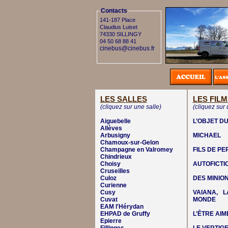
Contacts
141-187 Place
Claudius Luiset
74330 SILLINGY
04 50 68 88 41
cinebus@cinebus.fr
LES SALLES
LES FILM
(cliquez sur une salle)
(cliquez sur 
Aiguebelle
L’OBJET DU
Allèves
Arbusigny
MICHAEL
Chamoux-sur-Gelon
Champagne en Valromey
FILS DE P
Chindrieux
Choisy
AUTOFICTI
Cruseilles
Culoz
DES MINIO
Curienne
Cusy
VAIANA, 
Cuvat
MONDE
EAM l'Hérydan
EHPAD de Gruffy
L’ÊTRE AIM
Epierre