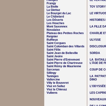
Fillinges
LE VERTIG
Frangy
La Biolle
TOY STORY
La Giettaz
Le Bourget du Lac
LE VIRTUO
Le Châtelard
Les Déserts
HISTOIRES
Les Houches
Mont Saxonnex
LA FILLE 
Novalaise
Plateau des Petites Roches
CHARLIE E
Reignier
Ruffieux
ULYSSE
Saint Cergues
Saint Colomban des Villards
DISCLOSUR
Saint Félix
Saint Jean de Belleville
SORDA
Saint Jeoire
Saint Pierre d'Entremont
LA BATAIL
Saint Pierre de Chartreuse
L'ÂGE DE F
Saint Rémy de Maurienne
Sarcenas
COUP DE C
Sillingy
Taninges
LA PAT'PAT
Vallorcine
DINO
Villy le Bouveret
Viuz en Sallaz
L'ODYSSÉE
Viuz la Chiesaz
Vulbens
LES CAPRIC
NOUVEAUX 