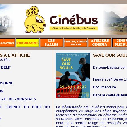
S À L'AFFICHE
SAVE OUR SOU
un film)
 DÉLIT
De Jean-Baptiste Bon
France
2024
Durée 1
ERSONNE
Documentaire
ON
Dans le cadre du fe
NS ET DES MONSTRES
LA LEGENDE DU BOUT DU
La Méditerranée est un désert mortel pour c
européennes. Au large des côtes libyennes
recherche d’embarcations en détresse. Aprè
É
sauveteurs vivent ensemble sur le bateau, d
bord est le premier refuge des rescapés. Ave