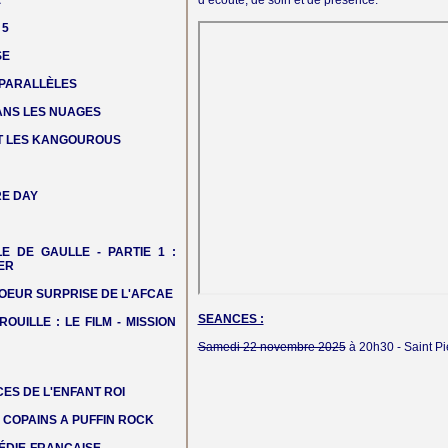
E
d’écoute, de soin et de présence.
 5
SE
 PARALLÈLES
DANS LES NUAGES
T LES KANGOUROUS
E DAY
LE DE GAULLE - PARTIE 1 :
ER
OEUR SURPRISE DE L'AFCAE
SEANCES :
ROUILLE : LE FILM - MISSION
Samedi 22 novembre 2025
à 20h30 -
Saint Pi
ES DE L'ENFANT ROI
COPAINS A PUFFIN ROCK