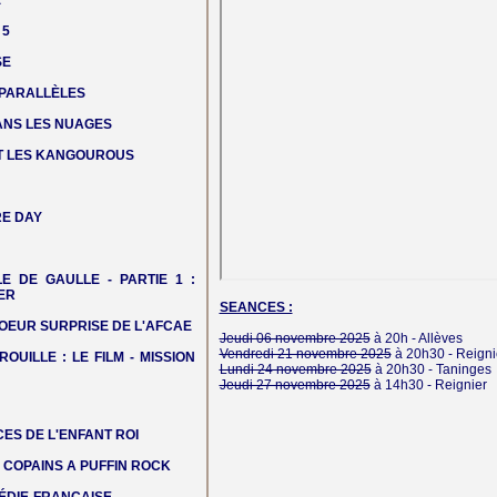
E
 5
SE
 PARALLÈLES
DANS LES NUAGES
T LES KANGOUROUS
E DAY
LE DE GAULLE - PARTIE 1 :
ER
SEANCES :
OEUR SURPRISE DE L'AFCAE
Jeudi 06 novembre 2025
à 20h -
Allèves
Vendredi 21 novembre 2025
à 20h30 -
Reigni
ROUILLE : LE FILM - MISSION
Lundi 24 novembre 2025
à 20h30 -
Taninges
Jeudi 27 novembre 2025
à 14h30 -
Reignier
ES DE L'ENFANT ROI
COPAINS A PUFFIN ROCK