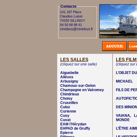
Contacts
141-187 Place
Claudius Luiset
74330 SILLINGY
04 50 68 88 41
cinebus@cinebus.fr
LES SALLES
LES FILM
(cliquez sur une salle)
(cliquez sur 
Aiguebelle
L’OBJET DU
Allèves
Arbusigny
MICHAEL
Chamoux-sur-Gelon
Champagne en Valromey
FILS DE P
Chindrieux
Choisy
AUTOFICTI
Cruseilles
Culoz
DES MINIO
Curienne
Cusy
VAIANA, 
Cuvat
MONDE
EAM l'Hérydan
EHPAD de Gruffy
L’ÊTRE AIM
Epierre