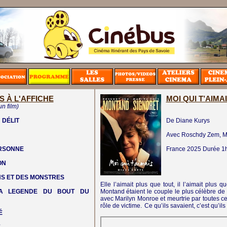
S À L'AFFICHE
MOI QUI T’AIMA
un film)
 DÉLIT
De Diane Kurys
Avec Roschdy Zem, Mar
ERSONNE
France
2025
Durée 1
ON
NS ET DES MONSTRES
Elle l’aimait plus que tout, il l’aimait plus
LA LEGENDE DU BOUT DU
Montand étaient le couple le plus célèbre de
avec Marilyn Monroe et meurtrie par toutes cel
rôle de victime. Ce qu’ils savaient, c’est qu’ils
É