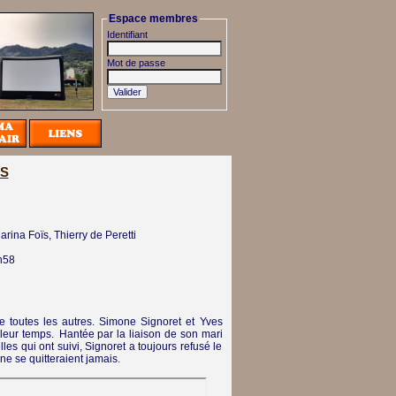
Espace membres
Identifiant
Mot de passe
IS
ina Foïs, Thierry de Peretti
h58
 que toutes les autres. Simone Signoret et Yves
 leur temps. Hantée par la liaison de son mari
les qui ont suivi, Signoret a toujours refusé le
 ne se quitteraient jamais.