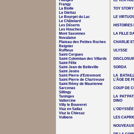
Fillinges
LE VERTIG
Frangy
La Biolle
TOY STORY
La Giettaz
Le Bourget du Lac
LE VIRTUO
Le Châtelard
Les Déserts
HISTOIRES
Les Houches
Mont Saxonnex
LA FILLE 
Novalaise
Plateau des Petites Roches
CHARLIE E
Reignier
Ruffieux
ULYSSE
Saint Cergues
Saint Colomban des Villards
DISCLOSUR
Saint Félix
Saint Jean de Belleville
SORDA
Saint Jeoire
Saint Pierre d'Entremont
LA BATAIL
Saint Pierre de Chartreuse
L'ÂGE DE F
Saint Rémy de Maurienne
Sarcenas
COUP DE C
Sillingy
Taninges
LA PAT'PAT
Vallorcine
DINO
Villy le Bouveret
Viuz en Sallaz
L'ODYSSÉE
Viuz la Chiesaz
Vulbens
LES CAPRIC
NOUVEAUX 