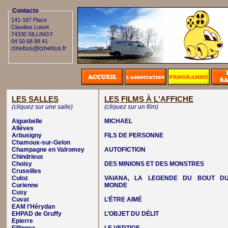
Contacts
141-187 Place
Claudius Luiset
74330 SILLINGY
04 50 68 88 41
cinebus@cinebus.fr
LES SALLES
LES FILMS À L'AFFICHE
(cliquez sur une salle)
(cliquez sur un film)
Aiguebelle
MICHAEL
Allèves
Arbusigny
FILS DE PERSONNE
Chamoux-sur-Gelon
Champagne en Valromey
AUTOFICTION
Chindrieux
Choisy
DES MINIONS ET DES MONSTRES
Cruseilles
Culoz
VAIANA, LA LEGENDE DU BOUT D
Curienne
MONDE
Cusy
Cuvat
L’ÊTRE AIMÉ
EAM l'Hérydan
EHPAD de Gruffy
L’OBJET DU DÉLIT
Epierre