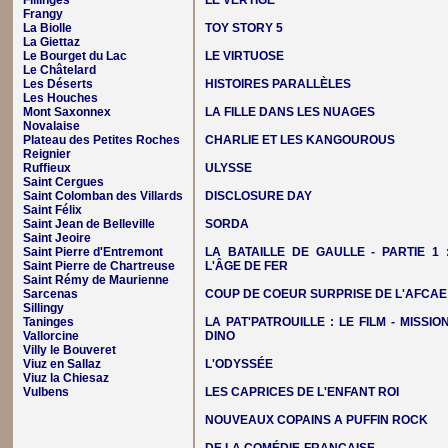
Fillinges
LE VERTIGE
Frangy
La Biolle
TOY STORY 5
La Giettaz
Le Bourget du Lac
LE VIRTUOSE
Le Châtelard
Les Déserts
HISTOIRES PARALLÈLES
Les Houches
Mont Saxonnex
LA FILLE DANS LES NUAGES
Novalaise
Plateau des Petites Roches
CHARLIE ET LES KANGOUROUS
Reignier
Ruffieux
ULYSSE
Saint Cergues
Saint Colomban des Villards
DISCLOSURE DAY
Saint Félix
Saint Jean de Belleville
SORDA
Saint Jeoire
Saint Pierre d'Entremont
LA BATAILLE DE GAULLE - PARTIE 1 
Saint Pierre de Chartreuse
L'ÂGE DE FER
Saint Rémy de Maurienne
Sarcenas
COUP DE COEUR SURPRISE DE L'AFCAE
Sillingy
Taninges
LA PAT'PATROUILLE : LE FILM - MISSIO
Vallorcine
DINO
Villy le Bouveret
Viuz en Sallaz
L'ODYSSÉE
Viuz la Chiesaz
Vulbens
LES CAPRICES DE L'ENFANT ROI
NOUVEAUX COPAINS A PUFFIN ROCK