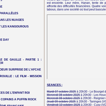
 5
est enceinte. Leur mère, Hanan, tente de 
affronte des difficultés financières. Quatre vo
SE
tabous, dans une société où tout peut bascule
 PARALLÈLES
DANS LES NUAGES
T LES KANGOUROUS
E DAY
LE DE GAULLE - PARTIE 1 :
ER
OEUR SURPRISE DE L'AFCAE
ROUILLE : LE FILM - MISSION
SEANCES :
Mardi 07 octobre 2025
à 20h30 -
Le Bourget 
ES DE L'ENFANT ROI
Mercredi 08 octobre 2025
à 20h30 -
Les Houc
Mercredi 08 octobre 2025
à 20h30 -
Reignier
COPAINS A PUFFIN ROCK
Jeudi 09 octobre 2025
à 20h30 -
Taninges
(V
Vendredi 10 octobre 2025
à 20h30 -
Cusy
(VO