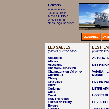
Contacts
141-187 Place
Claudius Luiset
74330 SILLINGY
04 50 68 88 41
cinebus@cinebus.fr
LES SALLES
LES FILM
(cliquez sur une salle)
(cliquez sur 
Aiguebelle
AUTOFICTI
Allèves
Arbusigny
DES MINIO
Chamoux-sur-Gelon
Champagne en Valromey
VAIANA, 
Chindrieux
MONDE
Choisy
Cruseilles
FILS DE P
Culoz
Curienne
L’ÊTRE AIM
Cusy
Cuvat
L’OBJET DU
EAM l'Hérydan
EHPAD de Gruffy
LE VERTIG
Epierre