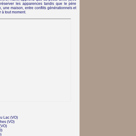
préserver les apparences tandis que le père
ix, une maison, entre conflits générationnels et
r à tout moment.
du Lac
(VO)
hes
(VO)
(VO)
O)
)