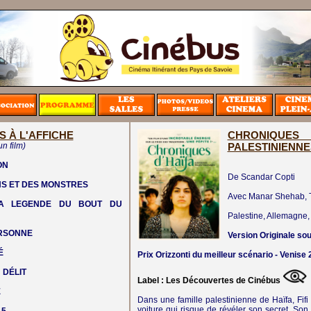
S À L'AFFICHE
CHRONIQUE
un film)
PALESTINIENNE
ON
De Scandar Copti
NS ET DES MONSTRES
Avec Manar Shehab, T
LA LEGENDE DU BOUT DU
Palestine, Allemagne, 
ERSONNE
Version Originale sou
É
Prix Orizzonti du meilleur scénario - Venise
 DÉLIT
Label : Les Découvertes de Cinébus
E
Dans une famille palestinienne de Haïfa, Fifi
voiture qui risque de révéler son secret. Son