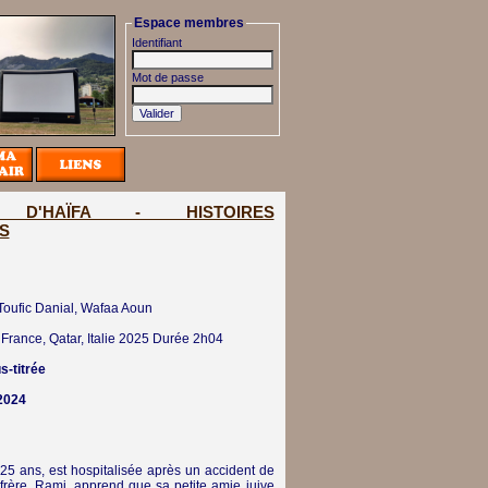
Espace membres
Identifiant
Mot de passe
S D'HAÏFA - HISTOIRES
S
oufic Danial, Wafaa Aoun
France, Qatar, Italie
2025
Durée 2h04
s-titrée
 2024
 25 ans, est hospitalisée après un accident de
 frère, Rami, apprend que sa petite amie juive