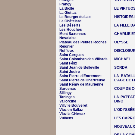
Fillinges
TOY STORY
Frangy
La Biolle
LE VIRTUO
La Giettaz
Le Bourget du Lac
HISTOIRES
Le Châtelard
Les Déserts
LA FILLE 
Les Houches
Mont Saxonnex
CHARLIE E
Novalaise
Plateau des Petites Roches
ULYSSE
Reignier
Ruffieux
DISCLOSUR
Saint Cergues
Saint Colomban des Villards
MICHAEL
Saint Félix
Saint Jean de Belleville
SORDA
Saint Jeoire
Saint Pierre d'Entremont
LA BATAIL
Saint Pierre de Chartreuse
L'ÂGE DE F
Saint Rémy de Maurienne
Sarcenas
COUP DE C
Sillingy
Taninges
LA PAT'PAT
Vallorcine
DINO
Villy le Bouveret
Viuz en Sallaz
L'ODYSSÉE
Viuz la Chiesaz
Vulbens
LES CAPRIC
NOUVEAUX 