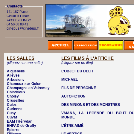
Contacts
141-187 Place
Claudius Luiset
74330 SILLINGY
04 50 68 88 41
cinebus@cinebus.fr
LES SALLES
LES FILMS À L'AFFICHE
(cliquez sur une salle)
(cliquez sur un film)
Aiguebelle
L’OBJET DU DÉLIT
Allèves
Arbusigny
MICHAEL
Chamoux-sur-Gelon
Champagne en Valromey
FILS DE PERSONNE
Chindrieux
Choisy
AUTOFICTION
Cruseilles
Culoz
DES MINIONS ET DES MONSTRES
Curienne
Cusy
VAIANA, LA LEGENDE DU BOUT D
Cuvat
MONDE
EAM l'Hérydan
EHPAD de Gruffy
L’ÊTRE AIMÉ
Epierre