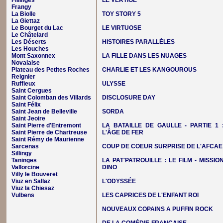
Fillinges
LE VERTIGE
Frangy
La Biolle
TOY STORY 5
La Giettaz
Le Bourget du Lac
LE VIRTUOSE
Le Châtelard
Les Déserts
HISTOIRES PARALLÈLES
Les Houches
Mont Saxonnex
LA FILLE DANS LES NUAGES
Novalaise
Plateau des Petites Roches
CHARLIE ET LES KANGOUROUS
Reignier
Ruffieux
ULYSSE
Saint Cergues
Saint Colomban des Villards
DISCLOSURE DAY
Saint Félix
Saint Jean de Belleville
SORDA
Saint Jeoire
Saint Pierre d'Entremont
LA BATAILLE DE GAULLE - PARTIE 1 
Saint Pierre de Chartreuse
L'ÂGE DE FER
Saint Rémy de Maurienne
Sarcenas
COUP DE COEUR SURPRISE DE L'AFCAE
Sillingy
Taninges
LA PAT'PATROUILLE : LE FILM - MISSIO
Vallorcine
DINO
Villy le Bouveret
Viuz en Sallaz
L'ODYSSÉE
Viuz la Chiesaz
Vulbens
LES CAPRICES DE L'ENFANT ROI
NOUVEAUX COPAINS A PUFFIN ROCK