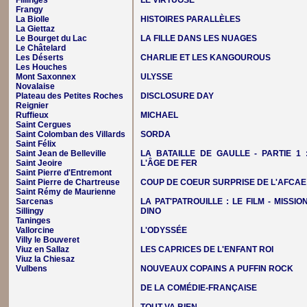
Fillinges
LE VIRTUOSE
Frangy
La Biolle
HISTOIRES PARALLÈLES
La Giettaz
Le Bourget du Lac
LA FILLE DANS LES NUAGES
Le Châtelard
Les Déserts
CHARLIE ET LES KANGOUROUS
Les Houches
Mont Saxonnex
ULYSSE
Novalaise
Plateau des Petites Roches
DISCLOSURE DAY
Reignier
Ruffieux
MICHAEL
Saint Cergues
Saint Colomban des Villards
SORDA
Saint Félix
Saint Jean de Belleville
LA BATAILLE DE GAULLE - PARTIE 1 
Saint Jeoire
L'ÂGE DE FER
Saint Pierre d'Entremont
Saint Pierre de Chartreuse
COUP DE COEUR SURPRISE DE L'AFCAE
Saint Rémy de Maurienne
Sarcenas
LA PAT'PATROUILLE : LE FILM - MISSIO
Sillingy
DINO
Taninges
Vallorcine
L'ODYSSÉE
Villy le Bouveret
Viuz en Sallaz
LES CAPRICES DE L'ENFANT ROI
Viuz la Chiesaz
Vulbens
NOUVEAUX COPAINS A PUFFIN ROCK
DE LA COMÉDIE-FRANÇAISE