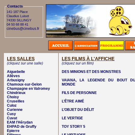
Contacts
141-187 Place
Claudius Luiset
74330 SILLINGY
04 50 68 88 41
cinebus@cinebus.fr
LES SALLES
LES FILMS À L'AFFICHE
(cliquez sur une salle)
(cliquez sur un film)
Aiguebelle
DES MINIONS ET DES MONSTRES
Allèves
Arbusigny
VAIANA, LA LEGENDE DU BOUT D
Chamoux-sur-Gelon
MONDE
Champagne en Valromey
Chindrieux
FILS DE PERSONNE
Choisy
Cruseilles
L’ÊTRE AIMÉ
Culoz
Curienne
L’OBJET DU DÉLIT
Cusy
Cuvat
LE VERTIGE
EAM l'Hérydan
EHPAD de Gruffy
TOY STORY 5
Epierre