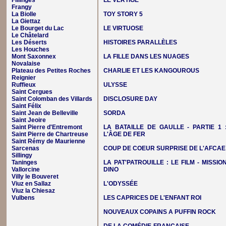
Fillinges
LE VERTIGE
Frangy
La Biolle
TOY STORY 5
La Giettaz
Le Bourget du Lac
LE VIRTUOSE
Le Châtelard
Les Déserts
HISTOIRES PARALLÈLES
Les Houches
Mont Saxonnex
LA FILLE DANS LES NUAGES
Novalaise
Plateau des Petites Roches
CHARLIE ET LES KANGOUROUS
Reignier
Ruffieux
ULYSSE
Saint Cergues
Saint Colomban des Villards
DISCLOSURE DAY
Saint Félix
Saint Jean de Belleville
SORDA
Saint Jeoire
Saint Pierre d'Entremont
LA BATAILLE DE GAULLE - PARTIE 1 
Saint Pierre de Chartreuse
L'ÂGE DE FER
Saint Rémy de Maurienne
Sarcenas
COUP DE COEUR SURPRISE DE L'AFCAE
Sillingy
Taninges
LA PAT'PATROUILLE : LE FILM - MISSIO
Vallorcine
DINO
Villy le Bouveret
Viuz en Sallaz
L'ODYSSÉE
Viuz la Chiesaz
Vulbens
LES CAPRICES DE L'ENFANT ROI
NOUVEAUX COPAINS A PUFFIN ROCK