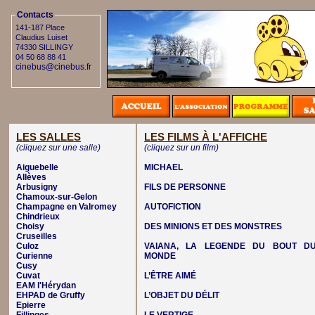
Contacts
141-187 Place
Claudius Luiset
74330 SILLINGY
04 50 68 88 41
cinebus@cinebus.fr
LES SALLES
LES FILMS À L'AFFICHE
(cliquez sur une salle)
(cliquez sur un film)
Aiguebelle
MICHAEL
Allèves
Arbusigny
FILS DE PERSONNE
Chamoux-sur-Gelon
Champagne en Valromey
AUTOFICTION
Chindrieux
Choisy
DES MINIONS ET DES MONSTRES
Cruseilles
Culoz
VAIANA, LA LEGENDE DU BOUT D
Curienne
MONDE
Cusy
Cuvat
L’ÊTRE AIMÉ
EAM l'Hérydan
EHPAD de Gruffy
L’OBJET DU DÉLIT
Epierre