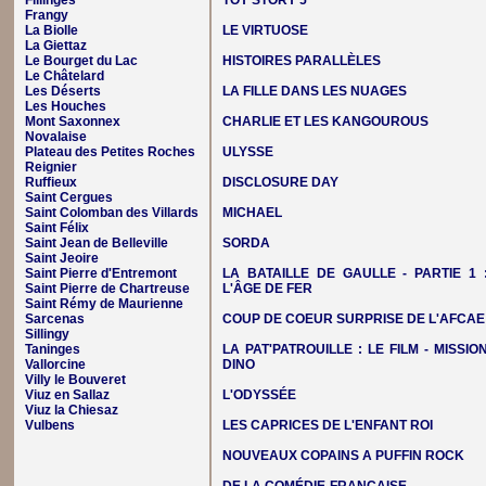
Fillinges
TOY STORY 5
Frangy
La Biolle
LE VIRTUOSE
La Giettaz
Le Bourget du Lac
HISTOIRES PARALLÈLES
Le Châtelard
Les Déserts
LA FILLE DANS LES NUAGES
Les Houches
Mont Saxonnex
CHARLIE ET LES KANGOUROUS
Novalaise
Plateau des Petites Roches
ULYSSE
Reignier
Ruffieux
DISCLOSURE DAY
Saint Cergues
Saint Colomban des Villards
MICHAEL
Saint Félix
Saint Jean de Belleville
SORDA
Saint Jeoire
Saint Pierre d'Entremont
LA BATAILLE DE GAULLE - PARTIE 1 
Saint Pierre de Chartreuse
L'ÂGE DE FER
Saint Rémy de Maurienne
Sarcenas
COUP DE COEUR SURPRISE DE L'AFCAE
Sillingy
Taninges
LA PAT'PATROUILLE : LE FILM - MISSIO
Vallorcine
DINO
Villy le Bouveret
Viuz en Sallaz
L'ODYSSÉE
Viuz la Chiesaz
Vulbens
LES CAPRICES DE L'ENFANT ROI
NOUVEAUX COPAINS A PUFFIN ROCK