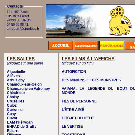
Contacts
141-187 Place
Claudius Luiset
74330 SILLINGY
04 50 68 88 41
cinebus@cinebus.fr
LES SALLES
LES FILMS À L'AFFICHE
(cliquez sur une salle)
(cliquez sur un film)
Aiguebelle
AUTOFICTION
Allèves
Arbusigny
DES MINIONS ET DES MONSTRES
Chamoux-sur-Gelon
Champagne en Valromey
VAIANA, LA LEGENDE DU BOUT D
Chindrieux
MONDE
Choisy
Cruseilles
FILS DE PERSONNE
Culoz
Curienne
L’ÊTRE AIMÉ
Cusy
Cuvat
L’OBJET DU DÉLIT
EAM l'Hérydan
EHPAD de Gruffy
LE VERTIGE
Epierre