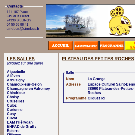
Contacts
141-187 Place
Claudius Luiset
74330 SILLINGY
04 50 68 88 41
cinebus@cinebus.fr
LES SALLES
PLATEAU DES PETITES ROCHES
(cliquez sur une salle)
Aiguebelle
Salle
Allèves
Nom
La Grange
Arbusigny
Chamoux-sur-Gelon
Adresse
Espace Culturel Saint-Beno
Champagne en Valromey
38660 Plateau-des-Petites-
Chindrieux
Roches
Choisy
Programme
Cliquez ici
Cruseilles
Culoz
Curienne
Cusy
Cuvat
EAM l'Hérydan
EHPAD de Gruffy
Epierre