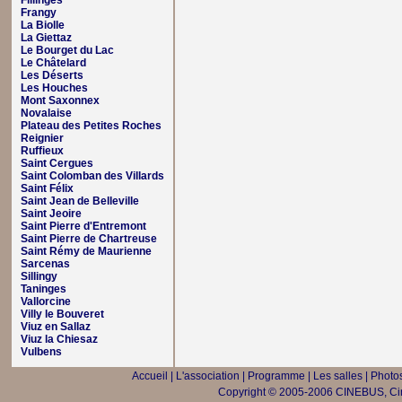
Fillinges
Frangy
La Biolle
La Giettaz
Le Bourget du Lac
Le Châtelard
Les Déserts
Les Houches
Mont Saxonnex
Novalaise
Plateau des Petites Roches
Reignier
Ruffieux
Saint Cergues
Saint Colomban des Villards
Saint Félix
Saint Jean de Belleville
Saint Jeoire
Saint Pierre d'Entremont
Saint Pierre de Chartreuse
Saint Rémy de Maurienne
Sarcenas
Sillingy
Taninges
Vallorcine
Villy le Bouveret
Viuz en Sallaz
Viuz la Chiesaz
Vulbens
Accueil
|
L'association
|
Programme
|
Les salles
|
Photos
Copyright © 2005-2006 CINEBUS, Ciné