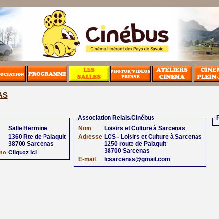
AS
Association Relais/Cinébus
P
Salle Hermine
Nom
Loisirs et Culture à Sarcenas
1360 Rte de Palaquit
Adresse
LCS - Loisirs et Culture à Sarcenas
38700 Sarcenas
1250 route de Palaquit
38700 Sarcenas
me
Cliquez ici
E-mail
lcsarcenas@gmail.com