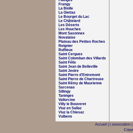
Fillinges
Frangy
La Biolle
La Giettaz
Le Bourget du Lac
Le Châtelard
Les Déserts
Les Houches
Mont Saxonnex
Novalaise
Plateau des Petites Roches
Reignier
Ruffieux
Saint Cergues
Saint Colomban des Villards
Saint Félix
Saint Jean de Belleville
Saint Jeoire
Saint Pierre d'Entremont
Saint Pierre de Chartreuse
Saint Rémy de Maurienne
Sarcenas
Sillingy
Taninges
Vallorcine
Villy le Bouveret
Viuz en Sallaz
Viuz la Chiesaz
Vulbens
Accueil
|
L'association
Copyr