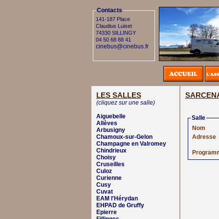
Contacts
141-187 Place
Claudius Luiset
74330 SILLINGY
04 50 68 88 41
cinebus@cinebus.fr
LES SALLES
SARCEN
(cliquez sur une salle)
Aiguebelle
Salle
Allèves
Nom
Arbusigny
Chamoux-sur-Gelon
Adresse
Champagne en Valromey
Chindrieux
Program
Choisy
Cruseilles
Culoz
Curienne
Cusy
Cuvat
EAM l'Hérydan
EHPAD de Gruffy
Epierre