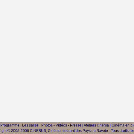
|
Programme
|
Les salles
|
Photos - Vidéos - Presse
|
Ateliers cinéma
|
Cinéma en ple
ight © 2005-2006 CINEBUS, Cinéma itinérant des Pays de Savoie - Tous droits ré