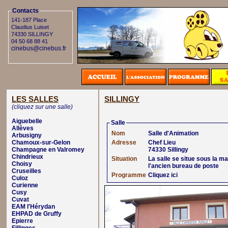
Contacts
141-187 Place
Claudius Luiset
74330 SILLINGY
04 50 68 88 41
cinebus@cinebus.fr
LES SALLES
SILLINGY
(cliquez sur une salle)
Aiguebelle
Salle
Allèves
Nom
Salle d'Animation
Arbusigny
Chamoux-sur-Gelon
Adresse
Chef Lieu
Champagne en Valromey
74330 Sillingy
Chindrieux
Situation
La salle se situe sous la ma
Choisy
l'ancien bureau de poste
Cruseilles
Programme
Cliquez ici
Culoz
Curienne
Cusy
Cuvat
EAM l'Hérydan
EHPAD de Gruffy
Epierre