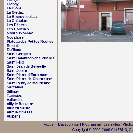
Fillinges
Frangy
La Biolle
La Giettaz
Le Bourget du Lac
Le Châtelard
Les Déserts
Les Houches
Mont Saxonnex
Novalaise
Plateau des Petites Roches
Reignier
Ruffieux
Saint Cergues
Saint Colomban des Villards
Saint Félix
Saint Jean de Belleville
Saint Jeoire
Saint Pierre d'Entremont
Saint Pierre de Chartreuse
Saint Rémy de Maurienne
Sarcenas
Sillingy
Taninges
Vallorcine
Villy le Bouveret
Viuz en Sallaz
Viuz la Chiesaz
Vulbens
Accueil
|
L'association
|
Programme
|
Les salles
|
Photos
Copyright © 2005-2006 CINEBUS, Ciné