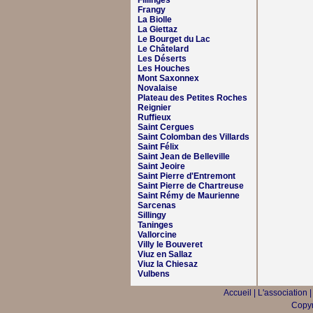
Fillinges
Frangy
La Biolle
La Giettaz
Le Bourget du Lac
Le Châtelard
Les Déserts
Les Houches
Mont Saxonnex
Novalaise
Plateau des Petites Roches
Reignier
Ruffieux
Saint Cergues
Saint Colomban des Villards
Saint Félix
Saint Jean de Belleville
Saint Jeoire
Saint Pierre d'Entremont
Saint Pierre de Chartreuse
Saint Rémy de Maurienne
Sarcenas
Sillingy
Taninges
Vallorcine
Villy le Bouveret
Viuz en Sallaz
Viuz la Chiesaz
Vulbens
Accueil
|
L'association
Copyr