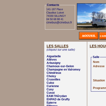
Contacts
141-187 Place
Claudius Luiset
74330 SILLINGY
04 50 68 88 41
cinebus@cinebus.fr
LES SALLES
LES HOU
(cliquez sur une salle)
Aiguebelle
Salle
Allèves
Nom
Arbusigny
Chamoux-sur-Gelon
Adresse
Champagne en Valromey
Chindrieux
Choisy
Cruseilles
Situation
Culoz
Curienne
Program
Cusy
Cuvat
EAM l'Hérydan
EHPAD de Gruffy
Epierre