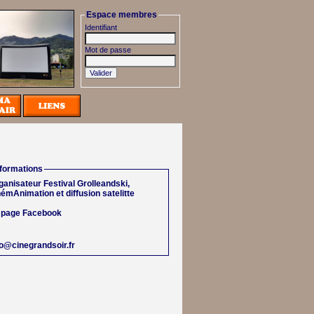
Espace membres
Identifiant
Mot de passe
nformations
ganisateur Festival Grolleandski,
némAnimation et diffusion satelitte
 page Facebook
fo@cinegrandsoir.fr