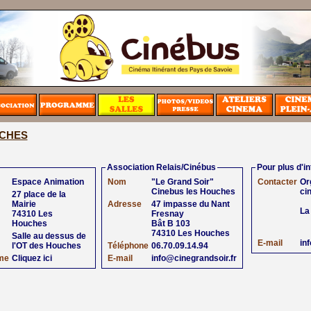
CHES
Association Relais/Cinébus
Pour plus d'i
Espace Animation
Nom
"Le Grand Soir"
Contacter
Or
Cinebus les Houches
ci
27 place de la
Mairie
Adresse
47 impasse du Nant
La
74310 Les
Fresnay
Houches
Bât B 103
74310 Les Houches
Salle au dessus de
E-mail
in
l'OT des Houches
Téléphone
06.70.09.14.94
me
Cliquez ici
E-mail
info@cinegrandsoir.fr