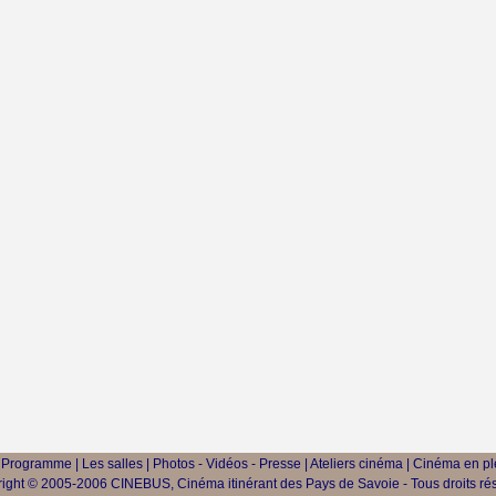
|
Programme
|
Les salles
|
Photos - Vidéos - Presse
|
Ateliers cinéma
|
Cinéma en ple
ight © 2005-2006 CINEBUS, Cinéma itinérant des Pays de Savoie - Tous droits ré