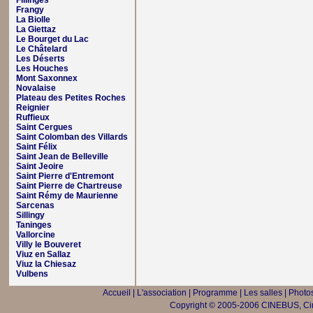
Fillinges
Frangy
La Biolle
La Giettaz
Le Bourget du Lac
Le Châtelard
Les Déserts
Les Houches
Mont Saxonnex
Novalaise
Plateau des Petites Roches
Reignier
Ruffieux
Saint Cergues
Saint Colomban des Villards
Saint Félix
Saint Jean de Belleville
Saint Jeoire
Saint Pierre d'Entremont
Saint Pierre de Chartreuse
Saint Rémy de Maurienne
Sarcenas
Sillingy
Taninges
Vallorcine
Villy le Bouveret
Viuz en Sallaz
Viuz la Chiesaz
Vulbens
Accueil
|
L'association
|
Programme
|
Les salles
|
Photos
Copyright © 2005-2006 CINEBUS, Ciné