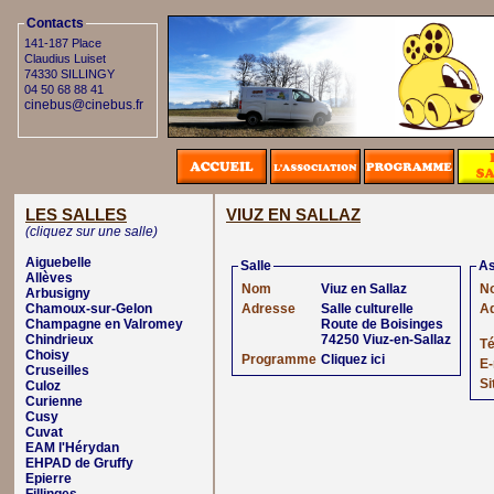
Contacts
141-187 Place
Claudius Luiset
74330 SILLINGY
04 50 68 88 41
cinebus@cinebus.fr
LES SALLES
VIUZ EN SALLAZ
(cliquez sur une salle)
Aiguebelle
Salle
As
Allèves
Nom
Viuz en Sallaz
N
Arbusigny
Chamoux-sur-Gelon
Adresse
Salle culturelle
A
Champagne en Valromey
Route de Boisinges
Chindrieux
74250 Viuz-en-Sallaz
T
Choisy
Programme
Cliquez ici
E-
Cruseilles
Si
Culoz
Curienne
Cusy
Cuvat
EAM l'Hérydan
EHPAD de Gruffy
Epierre