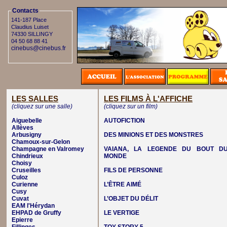
Contacts
141-187 Place
Claudius Luiset
74330 SILLINGY
04 50 68 88 41
cinebus@cinebus.fr
LES SALLES
LES FILMS À L'AFFICHE
(cliquez sur une salle)
(cliquez sur un film)
Aiguebelle
AUTOFICTION
Allèves
Arbusigny
DES MINIONS ET DES MONSTRES
Chamoux-sur-Gelon
Champagne en Valromey
VAIANA, LA LEGENDE DU BOUT D
Chindrieux
MONDE
Choisy
Cruseilles
FILS DE PERSONNE
Culoz
Curienne
L’ÊTRE AIMÉ
Cusy
Cuvat
L’OBJET DU DÉLIT
EAM l'Hérydan
EHPAD de Gruffy
LE VERTIGE
Epierre