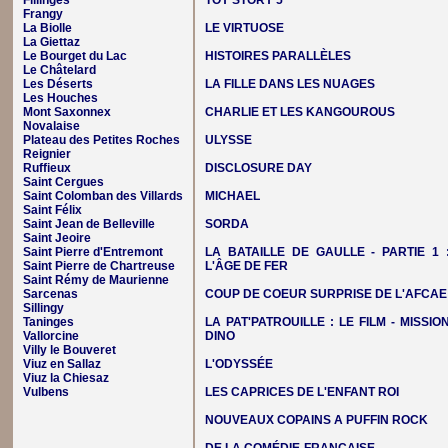
Fillinges
TOY STORY 5
Frangy
La Biolle
LE VIRTUOSE
La Giettaz
Le Bourget du Lac
HISTOIRES PARALLÈLES
Le Châtelard
Les Déserts
LA FILLE DANS LES NUAGES
Les Houches
Mont Saxonnex
CHARLIE ET LES KANGOUROUS
Novalaise
Plateau des Petites Roches
ULYSSE
Reignier
Ruffieux
DISCLOSURE DAY
Saint Cergues
Saint Colomban des Villards
MICHAEL
Saint Félix
Saint Jean de Belleville
SORDA
Saint Jeoire
Saint Pierre d'Entremont
LA BATAILLE DE GAULLE - PARTIE 1 
Saint Pierre de Chartreuse
L'ÂGE DE FER
Saint Rémy de Maurienne
Sarcenas
COUP DE COEUR SURPRISE DE L'AFCAE
Sillingy
Taninges
LA PAT'PATROUILLE : LE FILM - MISSIO
Vallorcine
DINO
Villy le Bouveret
Viuz en Sallaz
L'ODYSSÉE
Viuz la Chiesaz
Vulbens
LES CAPRICES DE L'ENFANT ROI
NOUVEAUX COPAINS A PUFFIN ROCK