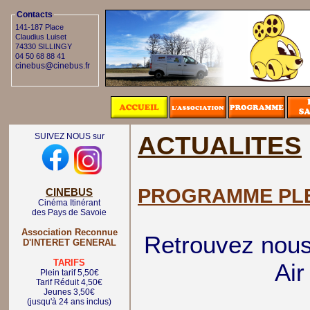
Contacts
141-187 Place
Claudius Luiset
74330 SILLINGY
04 50 68 88 41
cinebus@cinebus.fr
SUIVEZ NOUS sur
ACTUALITES
PROGRAMME PLE
CINEBUS
Cinéma Itinérant
des Pays de Savoie
Association Reconnue
Retrouvez nous
D'INTERET GENERAL
TARIFS
Air
Plein tarif 5,50€
Tarif Réduit 4,50€
Jeunes 3,50€
(jusqu'à 24 ans inclus)