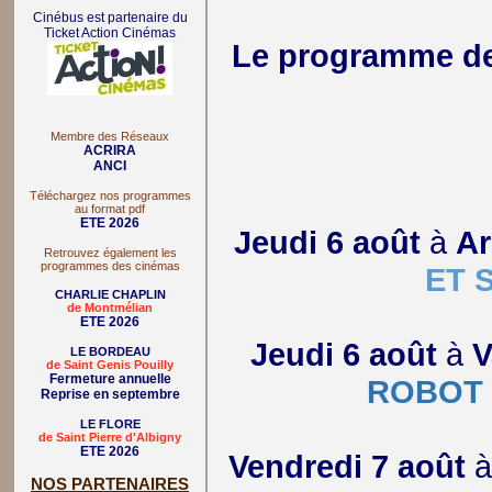
Cinébus est partenaire du
Ticket Action Cinémas
Le programme des
Membre des Réseaux
ACRIRA
ANCI
Téléchargez nos programmes
au format pdf
ETE 2026
Jeudi 6 août
à
Ar
Retrouvez également les
programmes des cinémas
ET 
CHARLIE CHAPLIN
de Montmélian
ETE 2026
Jeudi 6 août
à
V
LE BORDEAU
de Saint Genis Pouilly
Fermeture annuelle
ROBOT
Reprise en septembre
LE FLORE
de Saint Pierre d'Albigny
ETE 2026
Vendredi 7 août
NOS PARTENAIRES