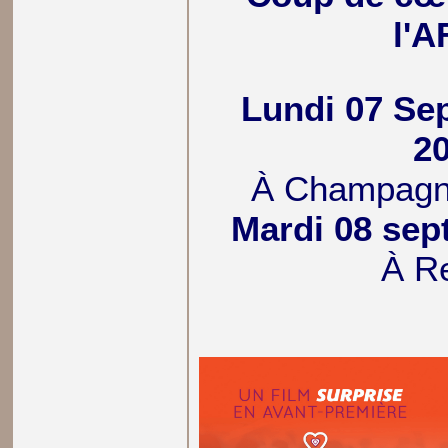
l'
Lundi 07 Se
2
À Champagn
Mardi 08 sep
À Re