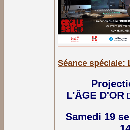
Séance spéciale:
Projecti
L'ÂGE D'OR
D
Samedi 19 se
1