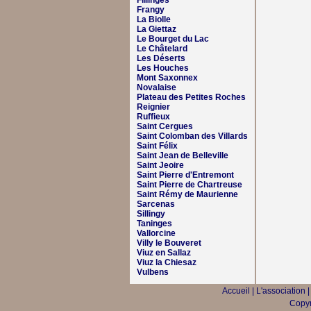
Fillinges
Frangy
La Biolle
La Giettaz
Le Bourget du Lac
Le Châtelard
Les Déserts
Les Houches
Mont Saxonnex
Novalaise
Plateau des Petites Roches
Reignier
Ruffieux
Saint Cergues
Saint Colomban des Villards
Saint Félix
Saint Jean de Belleville
Saint Jeoire
Saint Pierre d'Entremont
Saint Pierre de Chartreuse
Saint Rémy de Maurienne
Sarcenas
Sillingy
Taninges
Vallorcine
Villy le Bouveret
Viuz en Sallaz
Viuz la Chiesaz
Vulbens
Accueil
|
L'association
Copyr