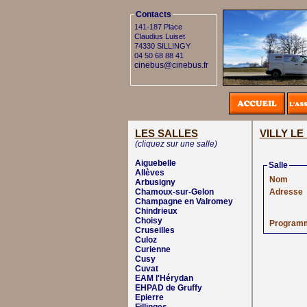
Contacts
141-187 Place
Claudius Luiset
74330 SILLINGY
04 50 68 88 41
cinebus@cinebus.fr
LES SALLES
VILLY L
(cliquez sur une salle)
Aiguebelle
Salle
Allèves
Nom
Arbusigny
Chamoux-sur-Gelon
Adresse
Champagne en Valromey
Chindrieux
Choisy
Program
Cruseilles
Culoz
Curienne
Cusy
Cuvat
EAM l'Hérydan
EHPAD de Gruffy
Epierre