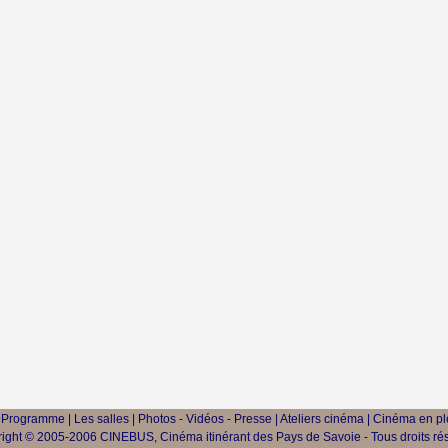
|
Programme
|
Les salles
|
Photos - Vidéos - Presse
|
Ateliers cinéma
|
Cinéma en ple
ight © 2005-2006 CINEBUS, Cinéma itinérant des Pays de Savoie - Tous droits ré