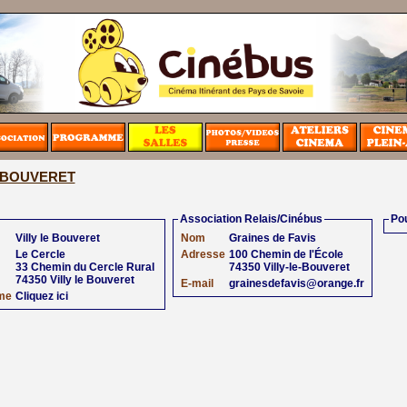
E BOUVERET
Association Relais/Cinébus
Pou
Villy le Bouveret
Nom
Graines de Favis
Le Cercle
Adresse
100 Chemin de l'École
33 Chemin du Cercle Rural
74350 Villy-le-Bouveret
74350 Villy le Bouveret
E-mail
grainesdefavis@orange.fr
me
Cliquez ici