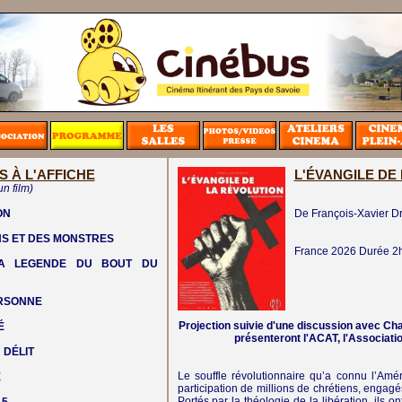
S À L'AFFICHE
L'ÉVANGILE DE
un film)
ON
De François-Xavier D
NS ET DES MONSTRES
France
2026
Durée 2
LA LEGENDE DU BOUT DU
ERSONNE
Projection suivie d'une discussion avec Ch
É
présenteront l'ACAT, l'Associati
 DÉLIT
Le souffle révolutionnaire qu’a connu l’Amé
E
participation de millions de chrétiens, engage
Portés par la théologie de la libération, ils on