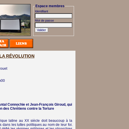
Espace membres
Identifiant
Mot de passe
 LA RÉVOLUTION
rouet
h00
antal Connochie et Jean-François Giroud, qui
on des Chrétiens contre la Torture
rique latine au XX siècle doit beaucoup à la
́s dans les luttes politiques au nom de leur foi.
t défié les régimes militaires et les oligarchies