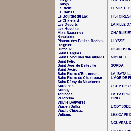
Fillinges
TOY STORY
Frangy
La Biolle
LE VIRTUO
La Giettaz
Le Bourget du Lac
HISTOIRES
Le Châtelard
Les Déserts
LA FILLE 
Les Houches
Mont Saxonnex
CHARLIE E
Novalaise
Plateau des Petites Roches
ULYSSE
Reignier
Ruffieux
DISCLOSUR
Saint Cergues
Saint Colomban des Villards
MICHAEL
Saint Félix
Saint Jean de Belleville
SORDA
Saint Jeoire
Saint Pierre d'Entremont
LA BATAIL
Saint Pierre de Chartreuse
L'ÂGE DE F
Saint Rémy de Maurienne
Sarcenas
COUP DE C
Sillingy
Taninges
LA PAT'PAT
Vallorcine
DINO
Villy le Bouveret
Viuz en Sallaz
L'ODYSSÉE
Viuz la Chiesaz
Vulbens
LES CAPRIC
NOUVEAUX 