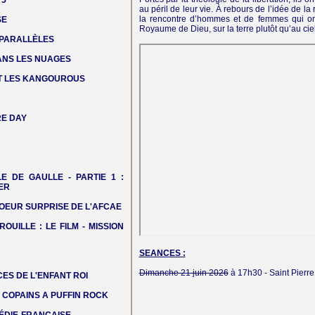
 5
au péril de leur vie. À rebours de l’idée de 
la rencontre d’hommes et de femmes qui ont 
SE
Royaume de Dieu, sur la terre plutôt qu’au ciel
 PARALLÈLES
DANS LES NUAGES
T LES KANGOUROUS
E DAY
LE DE GAULLE - PARTIE 1 :
ER
OEUR SURPRISE DE L'AFCAE
ROUILLE : LE FILM - MISSION
SEANCES :
Dimanche 21 juin 2026
à 17h30 -
Saint Pierr
ES DE L'ENFANT ROI
COPAINS A PUFFIN ROCK