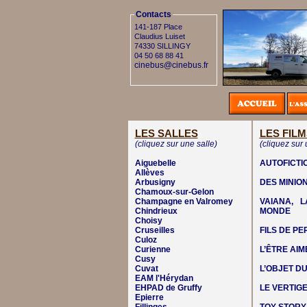
Contacts
141-187 Place
Claudius Luiset
74330 SILLINGY
04 50 68 88 41
cinebus@cinebus.fr
LES SALLES
LES FILM
(cliquez sur une salle)
(cliquez sur 
Aiguebelle
AUTOFICTI
Allèves
Arbusigny
DES MINIO
Chamoux-sur-Gelon
Champagne en Valromey
VAIANA, 
Chindrieux
MONDE
Choisy
Cruseilles
FILS DE P
Culoz
Curienne
L’ÊTRE AIM
Cusy
Cuvat
L’OBJET DU
EAM l'Hérydan
EHPAD de Gruffy
LE VERTIG
Epierre