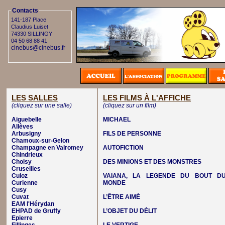
Contacts
141-187 Place
Claudius Luiset
74330 SILLINGY
04 50 68 88 41
cinebus@cinebus.fr
LES SALLES
LES FILMS À L'AFFICHE
(cliquez sur une salle)
(cliquez sur un film)
Aiguebelle
MICHAEL
Allèves
Arbusigny
FILS DE PERSONNE
Chamoux-sur-Gelon
Champagne en Valromey
AUTOFICTION
Chindrieux
Choisy
DES MINIONS ET DES MONSTRES
Cruseilles
Culoz
VAIANA, LA LEGENDE DU BOUT D
Curienne
MONDE
Cusy
Cuvat
L’ÊTRE AIMÉ
EAM l'Hérydan
EHPAD de Gruffy
L’OBJET DU DÉLIT
Epierre