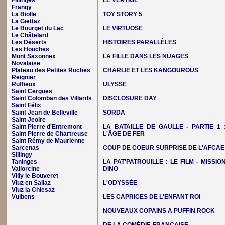
Fillinges
LE VERTIGE
Frangy
La Biolle
TOY STORY 5
La Giettaz
Le Bourget du Lac
LE VIRTUOSE
Le Châtelard
Les Déserts
HISTOIRES PARALLÈLES
Les Houches
Mont Saxonnex
LA FILLE DANS LES NUAGES
Novalaise
Plateau des Petites Roches
CHARLIE ET LES KANGOUROUS
Reignier
Ruffieux
ULYSSE
Saint Cergues
Saint Colomban des Villards
DISCLOSURE DAY
Saint Félix
Saint Jean de Belleville
SORDA
Saint Jeoire
Saint Pierre d'Entremont
LA BATAILLE DE GAULLE - PARTIE 1 
Saint Pierre de Chartreuse
L'ÂGE DE FER
Saint Rémy de Maurienne
Sarcenas
COUP DE COEUR SURPRISE DE L'AFCAE
Sillingy
Taninges
LA PAT'PATROUILLE : LE FILM - MISSIO
Vallorcine
DINO
Villy le Bouveret
Viuz en Sallaz
L'ODYSSÉE
Viuz la Chiesaz
Vulbens
LES CAPRICES DE L'ENFANT ROI
NOUVEAUX COPAINS A PUFFIN ROCK