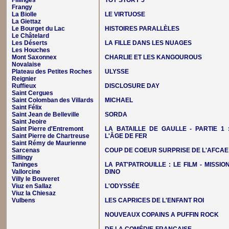
Fillinges
TOY STORY 5
Frangy
La Biolle
LE VIRTUOSE
La Giettaz
Le Bourget du Lac
HISTOIRES PARALLÈLES
Le Châtelard
Les Déserts
LA FILLE DANS LES NUAGES
Les Houches
Mont Saxonnex
CHARLIE ET LES KANGOUROUS
Novalaise
Plateau des Petites Roches
ULYSSE
Reignier
Ruffieux
DISCLOSURE DAY
Saint Cergues
Saint Colomban des Villards
MICHAEL
Saint Félix
Saint Jean de Belleville
SORDA
Saint Jeoire
Saint Pierre d'Entremont
LA BATAILLE DE GAULLE - PARTIE 1 
Saint Pierre de Chartreuse
L'ÂGE DE FER
Saint Rémy de Maurienne
Sarcenas
COUP DE COEUR SURPRISE DE L'AFCAE
Sillingy
Taninges
LA PAT'PATROUILLE : LE FILM - MISSIO
Vallorcine
DINO
Villy le Bouveret
Viuz en Sallaz
L'ODYSSÉE
Viuz la Chiesaz
Vulbens
LES CAPRICES DE L'ENFANT ROI
NOUVEAUX COPAINS A PUFFIN ROCK