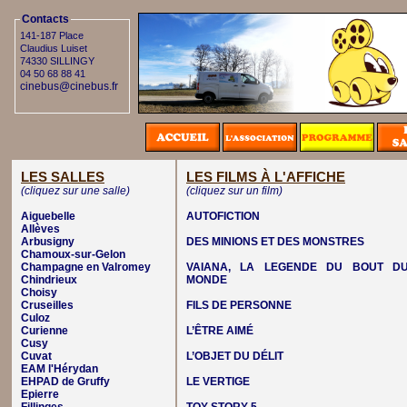
Contacts
141-187 Place
Claudius Luiset
74330 SILLINGY
04 50 68 88 41
cinebus@cinebus.fr
LES SALLES
LES FILMS À L'AFFICHE
(cliquez sur une salle)
(cliquez sur un film)
Aiguebelle
AUTOFICTION
Allèves
Arbusigny
DES MINIONS ET DES MONSTRES
Chamoux-sur-Gelon
Champagne en Valromey
VAIANA, LA LEGENDE DU BOUT D
Chindrieux
MONDE
Choisy
Cruseilles
FILS DE PERSONNE
Culoz
Curienne
L’ÊTRE AIMÉ
Cusy
Cuvat
L’OBJET DU DÉLIT
EAM l'Hérydan
EHPAD de Gruffy
LE VERTIGE
Epierre